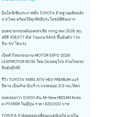
อินโดนีเซียประกาศดึง TOYOTA ย้ายฐานผลิตหลัก
จากไทย พร้อมให้ทุกสิทธิประโยชน์ที่ต้องการ
ยอดขายรถยนต์ออสเตรเลีย กรกฎาคม 2026 ทุบ
สถิติ 108,577 คัน! Toyota RAV4 ขึ้นอันดับ 1 รถ
จีน–EV โตแรง
เปิดตัวไทยก่อนงาน MOTOR EXPO 2026 :
LEAPMOTOR B03X ใหม่ (สเปคยุโรป ส่วนไทยรอ
ยืนยันอีกที)
รีวิว TOYOTA YARIS ATIV HEV PREMIUM แอร์
ปีศาจ เย็นเกิน! ขับเร็วๆ แรงหน่อย 21.9 กม./ลิตร
ยอดจองกว่า 11,000 คัน All-New NISSAN Kicks
e-POWER ในญี่ปุ่น ราคา 629,000 บาท
TOYOTA กำลังทยอยเปลี่ยนแบตนิกเกิล มาเป็น