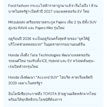
Ford Fathom กระบะไฟฟ้าราคาถูกมาแล้ว! เริ่มไม่ถึง 1 ล้าน
บาทในสหรัฐฯ เปิดตัวปี 2027 บนแพลตฟอร์ม EV ใหม่
Mitsubishi เตรียมขยายตระกูล Pajero เพิ่ม 2 รุ่น มีทั้ง SUV
คู่แข่ง RAV4 และ Pajero Mini รุ่นใหม่
ฤดูร้อนปี 2026 จะเป็นฤดูร้อนครั้งสุดท้ายของ “ยุคให้ผู้
บริโภคช่วยทดสอบรถ” ในอุตสาหกรรมยานยนต์จีน
Honda เล็งดึง Tata Technologies พัฒนาแพลตฟอร์ม
รถยนต์ใหม่ รองรับทั้ง ICE, Hybrid และ EV หวังลดต้นทุน–
เร่งเปิดตัวรถรุ่นใหม่
Honda เล็งพัฒนา “Accord SUV” ไฮบริด คาดเริ่มผลิตปี
2029 เฉพาะในสหรัฐฯ
อินโดนีเซียประกาศดึง TOYOTA ย้ายฐานผลิตหลักจากไทย
พร้อมให้ทุกสิทธิประโยชน์ที่ต้องการ