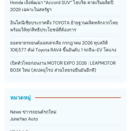
Honda เล็งพัฒนา “Accord SUV” ไฮบริด คาดเริ่มผลิตปี
2029 เฉพาะในสหรัฐฯ
อินโดนีเซียประกาศดึง TOYOTA ย้ายฐานผลิตหลักจากไทย
พร้อมให้ทุกสิทธิประโยชน์ที่ต้องการ
ยอดขายรถยนต์ออสเตรเลีย กรกฎาคม 2026 ทุบสถิติ
108,577 คัน! Toyota RAV4 ขึ้นอันดับ 1 รถจีน–EV โตแรง
เปิดตัวไทยก่อนงาน MOTOR EXPO 2026 : LEAPMOTOR
B03X ใหม่ (สเปคยุโรป ส่วนไทยรอยืนยันอีกที)
หมวดหมู่
News ข่าวรถยนต์รถใหม่
JuneYao Auto