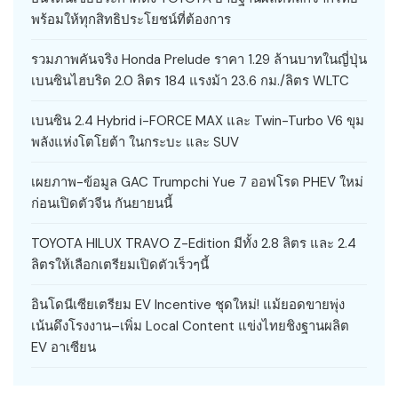
พร้อมให้ทุกสิทธิประโยชน์ที่ต้องการ
รวมภาพคันจริง Honda Prelude ราคา 1.29 ล้านบาทในญี่ปุ่น
เบนซินไฮบริด 2.0 ลิตร 184 แรงม้า 23.6 กม./ลิตร WLTC
เบนซิน 2.4 Hybrid i-FORCE MAX และ Twin-Turbo V6 ขุม
พลังแห่งโตโยต้า ในกระบะ และ SUV
เผยภาพ-ข้อมูล GAC Trumpchi Yue 7 ออฟโรด PHEV ใหม่
ก่อนเปิดตัวจีน กันยายนนี้
TOYOTA HILUX TRAVO Z-Edition มีทั้ง 2.8 ลิตร และ 2.4
ลิตรให้เลือกเตรียมเปิดตัวเร็วๆนี้
อินโดนีเซียเตรียม EV Incentive ชุดใหม่! แม้ยอดขายพุ่ง
เน้นดึงโรงงาน–เพิ่ม Local Content แข่งไทยชิงฐานผลิต
EV อาเซียน