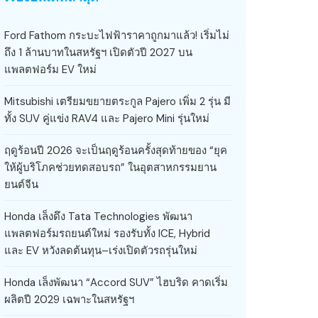
Ford Fathom กระบะไฟฟ้าราคาถูกมาแล้ว! เริ่มไม่
ถึง 1 ล้านบาทในสหรัฐฯ เปิดตัวปี 2027 บน
แพลตฟอร์ม EV ใหม่
Mitsubishi เตรียมขยายตระกูล Pajero เพิ่ม 2 รุ่น มี
ทั้ง SUV คู่แข่ง RAV4 และ Pajero Mini รุ่นใหม่
ฤดูร้อนปี 2026 จะเป็นฤดูร้อนครั้งสุดท้ายของ “ยุค
ให้ผู้บริโภคช่วยทดสอบรถ” ในอุตสาหกรรมยาน
ยนต์จีน
Honda เล็งดึง Tata Technologies พัฒนา
แพลตฟอร์มรถยนต์ใหม่ รองรับทั้ง ICE, Hybrid
และ EV หวังลดต้นทุน–เร่งเปิดตัวรถรุ่นใหม่
Honda เล็งพัฒนา “Accord SUV” ไฮบริด คาดเริ่ม
ผลิตปี 2029 เฉพาะในสหรัฐฯ