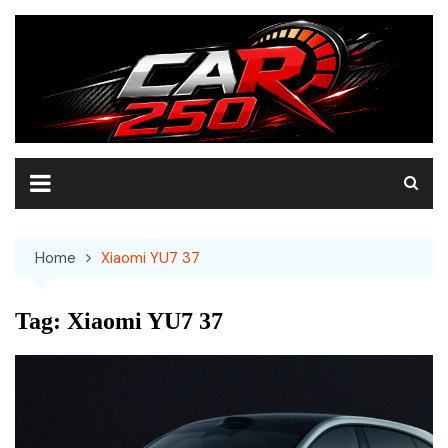
Skip
to
content
Home
Xiaomi YU7 37
Tag:
Xiaomi YU7 37