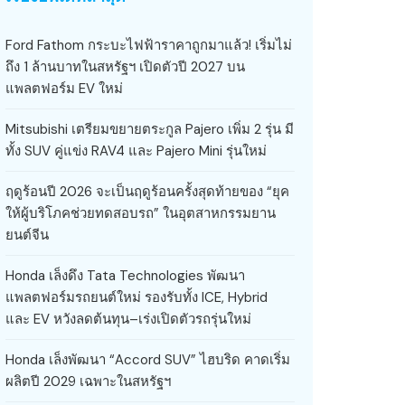
Ford Fathom กระบะไฟฟ้าราคาถูกมาแล้ว! เริ่มไม่
ถึง 1 ล้านบาทในสหรัฐฯ เปิดตัวปี 2027 บน
แพลตฟอร์ม EV ใหม่
Mitsubishi เตรียมขยายตระกูล Pajero เพิ่ม 2 รุ่น มี
ทั้ง SUV คู่แข่ง RAV4 และ Pajero Mini รุ่นใหม่
ฤดูร้อนปี 2026 จะเป็นฤดูร้อนครั้งสุดท้ายของ “ยุค
ให้ผู้บริโภคช่วยทดสอบรถ” ในอุตสาหกรรมยาน
ยนต์จีน
Honda เล็งดึง Tata Technologies พัฒนา
แพลตฟอร์มรถยนต์ใหม่ รองรับทั้ง ICE, Hybrid
และ EV หวังลดต้นทุน–เร่งเปิดตัวรถรุ่นใหม่
Honda เล็งพัฒนา “Accord SUV” ไฮบริด คาดเริ่ม
ผลิตปี 2029 เฉพาะในสหรัฐฯ