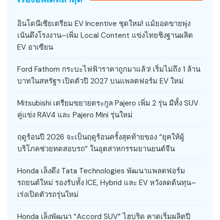
อินโดนีเซียเตรียม EV Incentive ชุดใหม่! แม้ยอดขายพุ่ง
เน้นดึงโรงงาน–เพิ่ม Local Content แข่งไทยชิงฐานผลิต
EV อาเซียน
Ford Fathom กระบะไฟฟ้าราคาถูกมาแล้ว! เริ่มไม่ถึง 1 ล้าน
บาทในสหรัฐฯ เปิดตัวปี 2027 บนแพลตฟอร์ม EV ใหม่
Mitsubishi เตรียมขยายตระกูล Pajero เพิ่ม 2 รุ่น มีทั้ง SUV
คู่แข่ง RAV4 และ Pajero Mini รุ่นใหม่
ฤดูร้อนปี 2026 จะเป็นฤดูร้อนครั้งสุดท้ายของ “ยุคให้ผู้
บริโภคช่วยทดสอบรถ” ในอุตสาหกรรมยานยนต์จีน
Honda เล็งดึง Tata Technologies พัฒนาแพลตฟอร์ม
รถยนต์ใหม่ รองรับทั้ง ICE, Hybrid และ EV หวังลดต้นทุน–
เร่งเปิดตัวรถรุ่นใหม่
Honda เล็งพัฒนา “Accord SUV” ไฮบริด คาดเริ่มผลิตปี