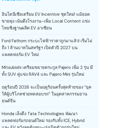
อินโดนีเซียเตรียม EV Incentive ชุดใหม่! แม้ยอด
ขายพุ่ง เน้นดึงโรงงาน–เพิ่ม Local Content แข่ง
ไทยชิงฐานผลิต EV อาเซียน
Ford Fathom กระบะไฟฟ้าราคาถูกมาแล้ว! เริ่มไม่
ถึง 1 ล้านบาทในสหรัฐฯ เปิดตัวปี 2027 บน
แพลตฟอร์ม EV ใหม่
Mitsubishi เตรียมขยายตระกูล Pajero เพิ่ม 2 รุ่น มี
ทั้ง SUV คู่แข่ง RAV4 และ Pajero Mini รุ่นใหม่
ฤดูร้อนปี 2026 จะเป็นฤดูร้อนครั้งสุดท้ายของ “ยุค
ให้ผู้บริโภคช่วยทดสอบรถ” ในอุตสาหกรรมยาน
ยนต์จีน
Honda เล็งดึง Tata Technologies พัฒนา
แพลตฟอร์มรถยนต์ใหม่ รองรับทั้ง ICE, Hybrid
และ EV หวังลดต้นทุน–เร่งเปิดตัวรถรุ่นใหม่