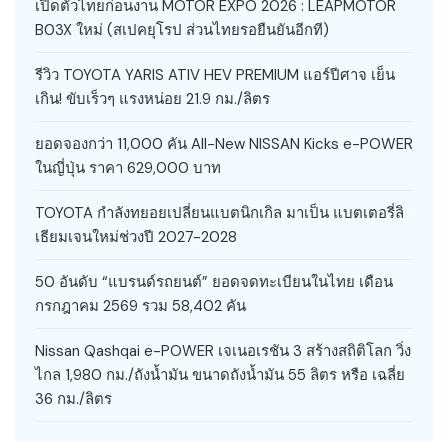
เปิดตัวไทยก่อนงาน MOTOR EXPO 2026 : LEAPMOTOR
B03X ใหม่ (สเปคยุโรป ส่วนไทยรอยืนยันอีกที)
รีวิว TOYOTA YARIS ATIV HEV PREMIUM แอร์ปีศาจ เย็น
เกิน! ขับเร็วๆ แรงหน่อย 21.9 กม./ลิตร
ยอดจองกว่า 11,000 คัน All-New NISSAN Kicks e-POWER
ในญี่ปุ่น ราคา 629,000 บาท
TOYOTA กำลังทยอยเปลี่ยนแบตนิกเกิล มาเป็น แบตเตอรี่ลิ
เธียมเจนใหม่ช่วงปี 2027-2028
50 อันดับ “แบรนด์รถยนต์” ยอดจดทะเบียนในไทย เดือน
กรกฎาคม 2569 รวม 58,402 คัน
Nissan Qashqai e-POWER เจเนอเรชัน 3 สร้างสถิติโลก วิ่ง
ไกล 1,980 กม./ถังน้ำมัน ขนาดถังน้ำมัน 55 ลิตร หรือ เฉลี่ย
36 กม./ลิตร