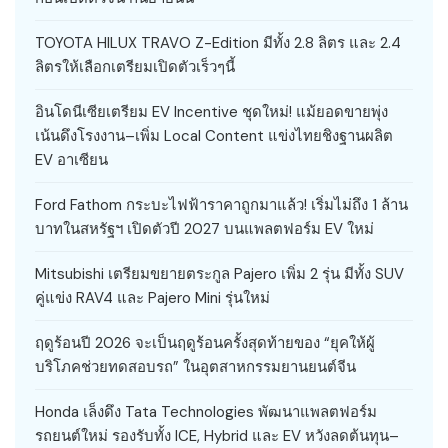
TOYOTA HILUX TRAVO Z-Edition มีทั้ง 2.8 ลิตร และ 2.4
ลิตรให้เลือกเตรียมเปิดตัวเร็วๆนี้
อินโดนีเซียเตรียม EV Incentive ชุดใหม่! แม้ยอดขายพุ่ง
เน้นดึงโรงงาน–เพิ่ม Local Content แข่งไทยชิงฐานผลิต
EV อาเซียน
Ford Fathom กระบะไฟฟ้าราคาถูกมาแล้ว! เริ่มไม่ถึง 1 ล้าน
บาทในสหรัฐฯ เปิดตัวปี 2027 บนแพลตฟอร์ม EV ใหม่
Mitsubishi เตรียมขยายตระกูล Pajero เพิ่ม 2 รุ่น มีทั้ง SUV
คู่แข่ง RAV4 และ Pajero Mini รุ่นใหม่
ฤดูร้อนปี 2026 จะเป็นฤดูร้อนครั้งสุดท้ายของ “ยุคให้ผู้
บริโภคช่วยทดสอบรถ” ในอุตสาหกรรมยานยนต์จีน
Honda เล็งดึง Tata Technologies พัฒนาแพลตฟอร์ม
รถยนต์ใหม่ รองรับทั้ง ICE, Hybrid และ EV หวังลดต้นทุน–