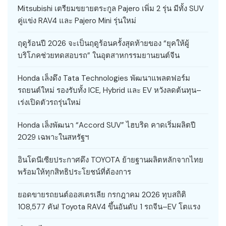
Mitsubishi เตรียมขยายตระกูล Pajero เพิ่ม 2 รุ่น มีทั้ง SUV
คู่แข่ง RAV4 และ Pajero Mini รุ่นใหม่
ฤดูร้อนปี 2026 จะเป็นฤดูร้อนครั้งสุดท้ายของ “ยุคให้ผู้
บริโภคช่วยทดสอบรถ” ในอุตสาหกรรมยานยนต์จีน
Honda เล็งดึง Tata Technologies พัฒนาแพลตฟอร์ม
รถยนต์ใหม่ รองรับทั้ง ICE, Hybrid และ EV หวังลดต้นทุน–
เร่งเปิดตัวรถรุ่นใหม่
Honda เล็งพัฒนา “Accord SUV” ไฮบริด คาดเริ่มผลิตปี
2029 เฉพาะในสหรัฐฯ
อินโดนีเซียประกาศดึง TOYOTA ย้ายฐานผลิตหลักจากไทย
พร้อมให้ทุกสิทธิประโยชน์ที่ต้องการ
ยอดขายรถยนต์ออสเตรเลีย กรกฎาคม 2026 ทุบสถิติ
108,577 คัน! Toyota RAV4 ขึ้นอันดับ 1 รถจีน–EV โตแรง