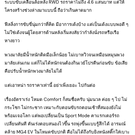
ระบบขับเคลื่อนล้อหลัง RWD รถราคาไม่ถึง 4.6 แสนบาท แต่ให้
โครงสร้างช่วงล่างมาแบบนี้ ถือว่าเกินคาดมาก
ฟีลลิ่งการขับขี่นุ่มกว่าที่คิด มีอาการเด้งบ้าง แต่เป็นเด้งแบบพอดี ๆ
ไม่ใช่เด้งจนผู้โดยสารด้านหลังเริ่มสงสัยว่ากำลังนั่งรถหรือเรือ
หางยาว
พวงมาลัยมีน้ำหนักติดมือเล็กน้อย ไม่เบาหวิวจนเหมือนหมุนพวง
มาลัยเล่นเกม แต่ก็ไม่ได้หนักจนต้องกินเวย์โปรตีนก่อนขับ ข้อเสีย
คือปรับน้ำหนักพวงมาลัยไม่ได้
แต่เอาหน่า รถราคาเท่านี้ อย่าเพิ่งเยอะ ไปกันต่อ
เรื่องอัตราเร่ง โหมด Comfort ก็สมชื่อครับ นุ่มนวล ค่อย ๆ ไป ไม่
กระโชก ไม่กระชาก เหมาะกับตอนขับรถตอนเช้าที่สมองยังไม่
พร้อมเจอโลก แต่พอเปลี่ยนเป็น Sport Mode คาแรกเตอร์รถ
เปลี่ยนทันที คันเร่งตอบสนองไวขึ้น รถพุ่งขึ้นแบบรู้สึกได้ อารมณ์
คล้าย MG4 EV ในโหมดขับปกติ คือไม่ได้ถึงกับยิงหนังสติ๊กใส่เบาะ