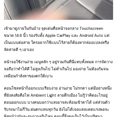
เข้ามาดูภายในกันบ้าง จุดเด่นคือหน้าจอกลาง Touchscreen
ขนาด 14.6 นิ้ว รองรับทั้ง Apple CarPlay และ Android Auto แต่
เป็นแบบต่อสาย ใครอยากใช้แบบไร้สายก็ต้องหากล่องแปลงหรือ
จัดสายดี ๆ เอาเอง
หน้าจอใช้งานง่าย เมนูหลัก ๆ อยู่รวมกันที่นี่แทบทั้งหมด การจัดวาง
จอถือว่าทำได้ดี ไม่สูงเกินไป ไม่ต่ำเกินไป มองง่าย ไม่ต้องก้มจน
เหมือนกำลังหาของตกใต้เบาะ
คอนโซลหน้าก็ออกแบบเรียบง่าย อ่านง่าย ไม่รกตา แต่มีอย่างหนึ่ง
ที่ยังสงสัยคือไฟ Ambient Light ลายตึกเมือง ไม่รู้ว่าคิดอะไรอยู่
ตอนออกแบบ บางคนบอกว่าแสงอาจสะท้อนเข้าตาได้ แต่ส่วนตัว
รับรถมาไม่กี่วัน ฝนตกแทบทุกวัน ยังไม่ได้เจอแสงแดดแรงพอจะ
พิสูจน์ว่ามันจะรบกวนจริงไหม ตอนนี้จึงขอเก็บไว้เป็นปริศนา