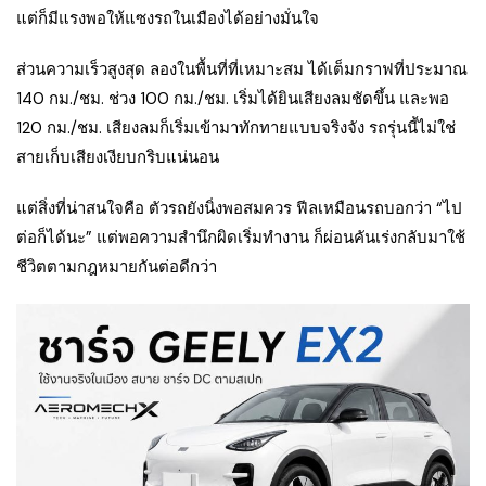
แต่ก็มีแรงพอให้แซงรถในเมืองได้อย่างมั่นใจ
ส่วนความเร็วสูงสุด ลองในพื้นที่ที่เหมาะสม ได้เต็มกราฟที่ประมาณ
140 กม./ชม. ช่วง 100 กม./ชม. เริ่มได้ยินเสียงลมชัดขึ้น และพอ
120 กม./ชม. เสียงลมก็เริ่มเข้ามาทักทายแบบจริงจัง รถรุ่นนี้ไม่ใช่
สายเก็บเสียงเงียบกริบแน่นอน
แต่สิ่งที่น่าสนใจคือ ตัวรถยังนิ่งพอสมควร ฟีลเหมือนรถบอกว่า “ไป
ต่อก็ได้นะ” แต่พอความสำนึกผิดเริ่มทำงาน ก็ผ่อนคันเร่งกลับมาใช้
ชีวิตตามกฎหมายกันต่อดีกว่า