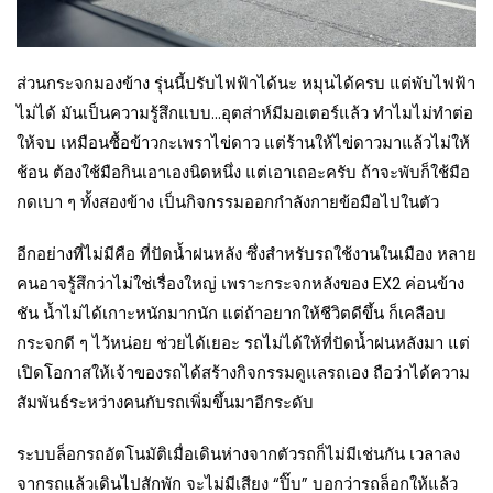
ส่วนกระจกมองข้าง รุ่นนี้ปรับไฟฟ้าได้นะ หมุนได้ครบ แต่พับไฟฟ้า
ไม่ได้ มันเป็นความรู้สึกแบบ…อุตส่าห์มีมอเตอร์แล้ว ทำไมไม่ทำต่อ
ให้จบ เหมือนซื้อข้าวกะเพราไข่ดาว แต่ร้านให้ไข่ดาวมาแล้วไม่ให้
ช้อน ต้องใช้มือกินเอาเองนิดหนึ่ง แต่เอาเถอะครับ ถ้าจะพับก็ใช้มือ
กดเบา ๆ ทั้งสองข้าง เป็นกิจกรรมออกกำลังกายข้อมือไปในตัว
อีกอย่างที่ไม่มีคือ ที่ปัดน้ำฝนหลัง ซึ่งสำหรับรถใช้งานในเมือง หลาย
คนอาจรู้สึกว่าไม่ใช่เรื่องใหญ่ เพราะกระจกหลังของ EX2 ค่อนข้าง
ชัน น้ำไม่ได้เกาะหนักมากนัก แต่ถ้าอยากให้ชีวิตดีขึ้น ก็เคลือบ
กระจกดี ๆ ไว้หน่อย ช่วยได้เยอะ รถไม่ได้ให้ที่ปัดน้ำฝนหลังมา แต่
เปิดโอกาสให้เจ้าของรถได้สร้างกิจกรรมดูแลรถเอง ถือว่าได้ความ
สัมพันธ์ระหว่างคนกับรถเพิ่มขึ้นมาอีกระดับ
ระบบล็อกรถอัตโนมัติเมื่อเดินห่างจากตัวรถก็ไม่มีเช่นกัน เวลาลง
จากรถแล้วเดินไปสักพัก จะไม่มีเสียง “ปิ๊บ” บอกว่ารถล็อกให้แล้ว