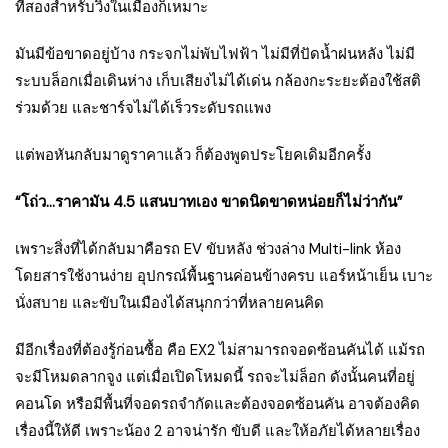
ที่สองสำหรับวิ่งในเมืองก็เหมาะ
มันมีข้อขาดอยู่บ้าง กระจกไม่พับไฟฟ้า ไม่มีที่ปัดน้ำฝนหลัง ไม่มี
ระบบล็อกเมื่อเดินห่าง เก็บเสียงไม่ได้เด่น กล้องกะระยะต้องใช้สติ
ร่วมด้วย และชาร์จไม่ได้เร็วระดับรถแพง
แต่พอหันกลับมาดูราคาแล้ว ก็ต้องพูดประโยคเดิมอีกครั้ง
“โถ่ว…ราคามัน 4.5 แสนบาทเอง ขาดนิดขาดหน่อยก็ไม่ว่ากัน”
เพราะสิ่งที่ได้กลับมาคือรถ EV ขับหลัง ช่วงล่าง Multi-link ห้อง
โดยสารใช้งานง่าย อุปกรณ์พื้นฐานค่อนข้างครบ แอร์หน้าเย็น เบาะ
นั่งสบาย และขับในเมืองได้สนุกกว่าที่หลายคนคิด
มีอีกเรื่องที่ต้องรู้ก่อนซื้อ คือ EX2 ไม่สามารถจอดซ้อนคันได้ แม้รถ
จะมีโหมดลากจูง แต่เมื่อเปิดโหมดนี้ รถจะไม่ล็อก ดังนั้นคนที่อยู่
คอนโด หรือมีพื้นที่จอดรถจำกัดและต้องจอดซ้อนคัน อาจต้องคิด
เรื่องนี้ให้ดี เพราะน้อง 2 อาจน่ารัก ขับดี และให้อภัยได้หลายเรื่อง