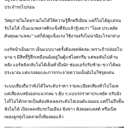
ประจำรถไปก่อน
วัสดุภายในโดยรวมไม่ได้ให้ความรู้สึกพรีเมียม แต่ก็ไม่ได้ดูแย่จน
รับไม่ได้ เป็นแนวพลาสติกแข็งที่จับแล้วรู้เลยว่า “โอเค ประหยัด
ต้นทุนมาแหละ” แต่ก็ยังดูแข็งแรง ใช้งานจริงไม่น่ามีอะไรน่าห่วง
แอร์หน้าเย็นมาก เย็นแบบบางครั้งต้องลดพัดลม เพราะถ้าปล่อยไป
นาน ๆ มีสิทธิ์รู้สึกเหมือนนั่งอยู่ในตู้แช่ไอศกรีม แต่พอหันไปด้าน
หลัง แอร์หลังกลับไม่ได้เย็นทั่วถึงนัก ช่องแอร์ปรับซ้าย-ขวาได้พอ
ประมาณ แต่แรงลมและการกระจายความเย็นยังไม่ใช่จุดเด่น
ระบบเสียงถือว่าฟังได้ในระดับราคา รายละเอียดเสียงทั่วไปโอเค
แต่เสียงเบสยังออกแนวกลม ๆ ตุ้บ ๆ แบบรถราคาประหยัด ปรับยัง
ไงก็ไม่ได้กลายเป็นห้องฟังเพลงระดับไฮเอนด์แน่นอน แต่ก็ไม่ถึงขั้น
ฟังไม่ได้ เปิดเพลงขับรถในเมือง ฟังข่าว ฟังพอดแคสต์ หรือเปิด
เพลงลูกทุ่งไปตลาดก็เพียงพอแล้ว