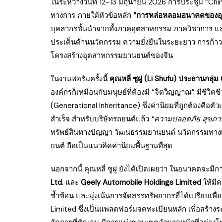
ในระหว่างวันที่ 12-13 มิถุนายน 2026 การประชุม “Ch
ทางการ ภายใต้หัวข้อหลัก
“การหล่อหลอมอนาคตของอุ
บุคลากรชั้นนำจากทั้งภาคอุตสาหกรรม ภาควิชาการ และภ
ประเด็นด้านนวัตกรรม ความยั่งยืนในระยะยาว การก้า
โครงสร้างอุตสาหกรรมยานยนต์ของจีน
ในงานฟอรัมครั้งนี้
คุณหลี่ ซูฝู (Li Shufu) ประธานกลุ่
องค์กรก็เหมือนกับมนุษย์ที่ต้องมี “จิตวิญญาณ” มีชีวิต
(Generational Inheritance) ซึ่งค่านิยมที่ถูกต้องคือ
สำเร็จ สำหรับบริษัทรถยนต์แล้ว
“ความปลอดภัย สุขภาพ
ทรัพย์สินทางปัญญา วัฒนธรรมยานยนต์ นวัตกรรมทาง
ยนต์ ถือเป็นแนวคิดค่านิยมพื้นฐานที่สุด
นอกจากนี้ คุณหลี่ ซูฝู ยังได้เปิดเผยว่า ในอนาคตจะมี
Ltd.
และ
Geely Automobile Holdings Limited
ให้มีค
ซ้ำซ้อน และมุ่งเน้นการจัดสรรทรัพยากรที่ได้เปรียบเพ
Limited ซึ่งเป็นแพลตฟอร์มจดทะเบียนหลัก เพื่อสร้าง