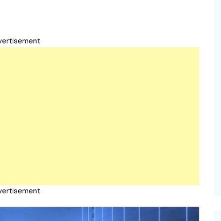
vertisement
vertisement