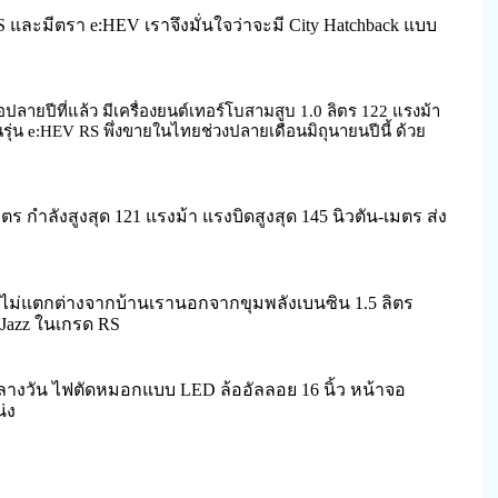
S และมีตรา e:HEV เราจึงมั่นใจว่าจะมี City Hatchback แบบ
ปลายปีที่แล้ว มีเครื่องยนต์เทอร์โบสามสูบ 1.0 ลิตร 122 แรงม้า
นรุ่น e:HEV RS พึ่งขายในไทยช่วงปลายเดือนมิถุนายนปีนี้ ด้วย
ร กำลังสูงสุด 121 แรงม้า แรงบิดสูงสุด 145 นิวตัน-เมตร ส่ง
่ไม่แตกต่างจากบ้านเรานอกจากขุมพลังเบนซิน 1.5 ลิตร
 Jazz ในเกรด RS
งวัน ไฟตัดหมอกแบบ LED ล้ออัลลอย 16 นิ้ว หน้าจอ
่ง