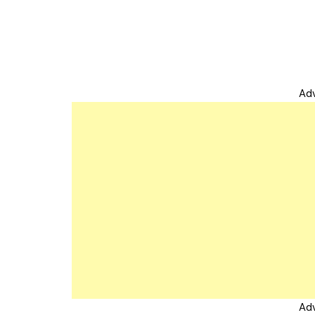
Ad
Ad