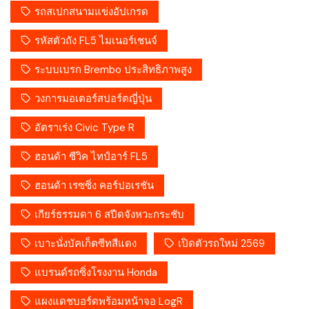
รถสเปกสนามแข่งอัปเกรด
รหัสตัวถัง FL5 ไมเนอร์เชนจ์
ระบบเบรก Brembo ประสิทธิภาพสูง
วงการมอเตอร์สปอร์ตญี่ปุ่น
อัตราเร่ง Civic Type R
ฮอนด้า ซีวิค ไทป์อาร์ FL5
ฮอนด้า เรซซิ่ง คอร์ปอเรชัน
เกียร์ธรรมดา 6 สปีดจังหวะกระชับ
เบาะนั่งบัคเก็ตซีทสีแดง
เปิดตัวรถใหม่ 2569
แบรนด์รถซิ่งโรงงาน Honda
แผงแดชบอร์ดพร้อมหน้าจอ LogR