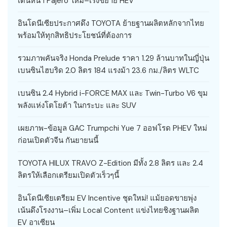
เดินหน้า Pajero ใหม่–เร่งขยาย HEV
อินโดนีเซียประกาศดึง TOYOTA ย้ายฐานผลิตหลักจากไทย
พร้อมให้ทุกสิทธิประโยชน์ที่ต้องการ
รวมภาพคันจริง Honda Prelude ราคา 1.29 ล้านบาทในญี่ปุ่น
เบนซินไฮบริด 2.0 ลิตร 184 แรงม้า 23.6 กม./ลิตร WLTC
เบนซิน 2.4 Hybrid i-FORCE MAX และ Twin-Turbo V6 ขุม
พลังแห่งโตโยต้า ในกระบะ และ SUV
เผยภาพ-ข้อมูล GAC Trumpchi Yue 7 ออฟโรด PHEV ใหม่
ก่อนเปิดตัวจีน กันยายนนี้
TOYOTA HILUX TRAVO Z-Edition มีทั้ง 2.8 ลิตร และ 2.4
ลิตรให้เลือกเตรียมเปิดตัวเร็วๆนี้
อินโดนีเซียเตรียม EV Incentive ชุดใหม่! แม้ยอดขายพุ่ง
เน้นดึงโรงงาน–เพิ่ม Local Content แข่งไทยชิงฐานผลิต
EV อาเซียน