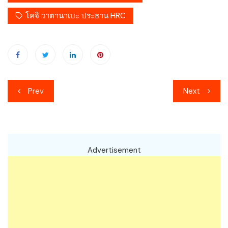
โคจิ วาตานาเบะ ประธาน HRC
เมนู
Prev
Next
นำทาง
เรื่อง
Advertisement