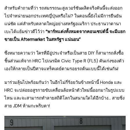
สำหรับคำถามที่ว่า รถสมรรถนะสูงเวอร์ชันผลิตจริงคันนี้จะส่งออก
ไปจำหน่ายนอกประเทศญี่ปุ่นหรือไม่? ในตอนนี้ยังไม่มีการยืนยัน
แน่ชัด แต่สำหรับตลาดใหญ่อย่างสหรัฐอเมริกา ประธานวาตานา
เบะได้แย้มข่าวดีไว้ว่า
“พาร์ทแต่งทั้งหมดจากคอนเซปต์นี้ จะมีแยก
ขายเป็น Aftermarket ในสหรัฐฯ แน่นอน”
ซึ่งหมายความว่า ใครที่มีอู่ประจำหรือเป็นสาย DIY ก็สามารถสั่งซื้อ
ชิ้นส่วนแท้จาก HRC ไปเนรมิต Civic Type R (FL5) คันเก่งของตัว
เองให้กลายเป็นปีศาจแทร็คเดย์ตามรอยรถต้นแบบนี้ได้เช่นกัน!
มาร่วมลุ้นไปพร้อมกันว่า ในอีกไม่กี่ร้อยวันข้างหน้านี้ Honda และ
HRC จะปล่อยอสูรกายขับเคลื่อนล้อหน้าตัวใหม่นี้ออกมาในรูปแบบ
ไหน และจะสามารถทำลายสถิติโลกในสนามใดได้อีกบ้าง… สายซิ่ง
สาย JDM ห้ามกะพริบตา!