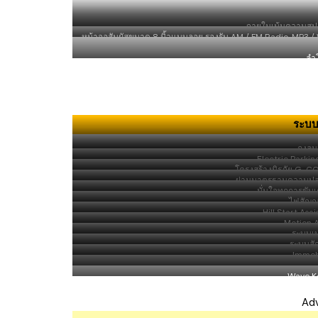
ภายในเน้นความสปอร
หน้าจอสัมผัสขนาด 8 นิ้วแบบลอย รองรับ AM / FM Radio, MP3 / 
แ
ลำ
ระบบ
ถุงลม
Electric Parki
โครงสร้างนิรภัย G-C
ผ่านมาตรฐานความปลอ
มั่นใจทุกการขับ
ไฟสัญญ
Hill Start As
Motion 
ระบบเ
ระบบสั
Immobi
Wave Ke
Ad