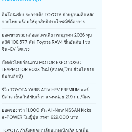
อินโดนีเซียประกาศดึง TOYOTA ย้ายฐานผลิตหลัก
จากไทย พร้อมให้ทุกสิทธิประโยชน์ที่ต้องการ
ยอดขายรถยนต์ออสเตรเลีย กรกฎาคม 2026 ทุบ
สถิติ 108,577 คัน! Toyota RAV4 ขึ้นอันดับ 1 รถ
จีน–EV โตแรง
เปิดตัวไทยก่อนงาน MOTOR EXPO 2026 :
LEAPMOTOR B03X ใหม่ (สเปคยุโรป ส่วนไทยรอ
ยืนยันอีกที)
รีวิว TOYOTA YARIS ATIV HEV PREMIUM แอร์
ปีศาจ เย็นเกิน! ขับเร็วๆ แรงหน่อย 21.9 กม./ลิตร
ยอดจองกว่า 11,000 คัน All-New NISSAN Kicks
e-POWER ในญี่ปุ่น ราคา 629,000 บาท
TOYOTA กำลังทยอยเปลี่ยนแบตนิกเกิล มาเป็น