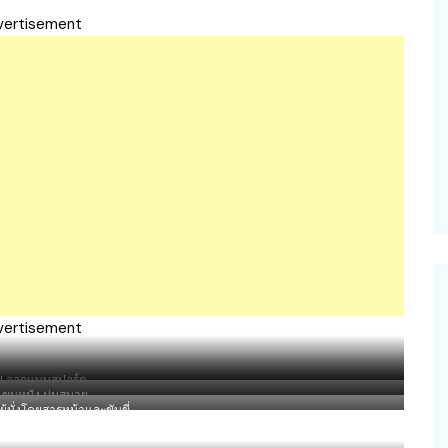
vertisement
vertisement
l ออกแบบสปอร์ต
กแขนหนัง นุ่มสบาย
ู้นั่งโดยสารหน้าและขับขี่