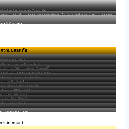
์ตด้วยวัสดุตกแต่งหนังรอบคัน
WMA, iPod หรือ iPhone, Android ผ่านพอร์ต USB, พอร์ต AUX-In, Bluetooth
ละสมาร์ทโฟน
โพง 6 ตำแหน่ง
ความปลอดภัย
นิรภัย 6 ตำแหน่ง
ng Brake + Auto Brake Hold
ON + ACE ให้ความปลอดภัยมากขึ้น
ดภัย ASEAN NCAP ระดับ 5 ดาว
เคลื่อนด้วยระบบเบรกอัจฉริยะ
าณฉุกเฉินด้านท้าย
sist ระบบช่วยบนทางลาดชัน
Adaptive EPS + VSA
บรก ABS+EBD+BA
ญญาณเสียงเตือนภัย
lizer กุญแจนิรภัย
y + Keyless Entry
Smart Key
vertisement