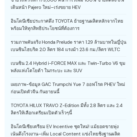
ขายรถทั่วโลก 179,000 คัน กำไรเพิ่ม 100% ขายลดลง 8%
เดินหน้า Pajero ใหม่–เร่งขยาย HEV
อินโดนีเซียประกาศดึง TOYOTA ย้ายฐานผลิตหลักจากไทย
พร้อมให้ทุกสิทธิประโยชน์ที่ต้องการ
รวมภาพคันจริง Honda Prelude ราคา 1.29 ล้านบาทในญี่ปุ่น
เบนซินไฮบริด 2.0 ลิตร 184 แรงม้า 23.6 กม./ลิตร WLTC
เบนซิน 2.4 Hybrid i-FORCE MAX และ Twin-Turbo V6 ขุม
พลังแห่งโตโยต้า ในกระบะ และ SUV
เผยภาพ-ข้อมูล GAC Trumpchi Yue 7 ออฟโรด PHEV ใหม่
ก่อนเปิดตัวจีน กันยายนนี้
TOYOTA HILUX TRAVO Z-Edition มีทั้ง 2.8 ลิตร และ 2.4
ลิตรให้เลือกเตรียมเปิดตัวเร็วๆนี้
อินโดนีเซียเตรียม EV Incentive ชุดใหม่! แม้ยอดขายพุ่ง
เน้นดึงโรงงาน–เพิ่ม Local Content แข่งไทยชิงฐานผลิต