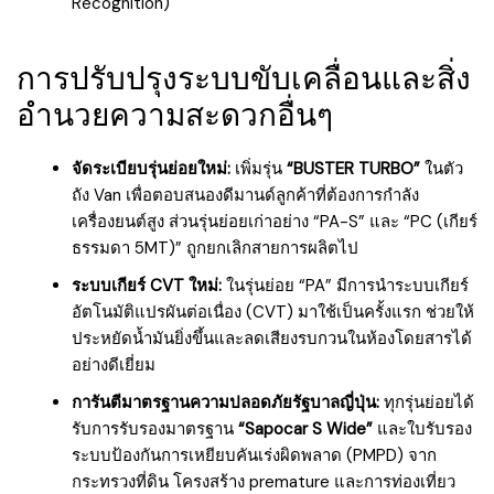
Recognition)
การปรับปรุงระบบขับเคลื่อนและสิ่ง
อำนวยความสะดวกอื่นๆ
จัดระเบียบรุ่นย่อยใหม่:
เพิ่มรุ่น
“BUSTER TURBO”
ในตัว
ถัง Van เพื่อตอบสนองดีมานด์ลูกค้าที่ต้องการกำลัง
เครื่องยนต์สูง ส่วนรุ่นย่อยเก่าอย่าง “PA-S” และ “PC (เกียร์
ธรรมดา 5MT)” ถูกยกเลิกสายการผลิตไป
ระบบเกียร์ CVT ใหม่:
ในรุ่นย่อย “PA” มีการนำระบบเกียร์
อัตโนมัติแปรผันต่อเนื่อง (CVT) มาใช้เป็นครั้งแรก ช่วยให้
ประหยัดน้ำมันยิ่งขึ้นและลดเสียงรบกวนในห้องโดยสารได้
อย่างดีเยี่ยม
การันตีมาตรฐานความปลอดภัยรัฐบาลญี่ปุ่น:
ทุกรุ่นย่อยได้
รับการรับรองมาตรฐาน
“Sapocar S Wide”
และใบรับรอง
ระบบป้องกันการเหยียบคันเร่งผิดพลาด (PMPD) จาก
กระทรวงที่ดิน โครงสร้าง premature และการท่องเที่ยว