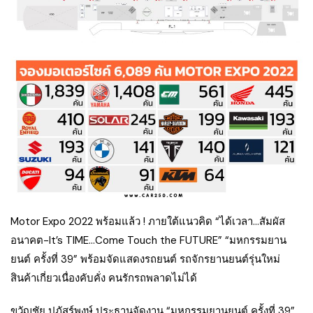
Motor Expo 2022 พร้อมแล้ว ! ภายใต้แนวคิด “ได้เวลา…สัมผัส
อนาคต-It’s TIME…Come Touch the FUTURE” “มหกรรมยาน
ยนต์ ครั้งที่ 39” พร้อมจัดแสดงรถยนต์ รถจักรยานยนต์รุ่นใหม่
สินค้าเกี่ยวเนื่องคับคั่ง คนรักรถพลาดไม่ได้
ขวัญชัย ปภัสร์พงษ์ ประธานจัดงาน “มหกรรมยานยนต์ ครั้งที่ 39”