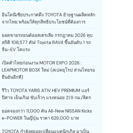
อินโดนีเซียประกาศดึง TOYOTA ย้ายฐานผลิตหลัก
จากไทย พร้อมให้ทุกสิทธิประโยชน์ที่ต้องการ
ยอดขายรถยนต์ออสเตรเลีย กรกฎาคม 2026 ทุบ
สถิติ 108,577 คัน! Toyota RAV4 ขึ้นอันดับ 1 รถ
จีน–EV โตแรง
เปิดตัวไทยก่อนงาน MOTOR EXPO 2026 :
LEAPMOTOR B03X ใหม่ (สเปคยุโรป ส่วนไทยรอ
ยืนยันอีกที)
รีวิว TOYOTA YARIS ATIV HEV PREMIUM แอร์
ปีศาจ เย็นเกิน! ขับเร็วๆ แรงหน่อย 21.9 กม./ลิตร
ยอดจองกว่า 11,000 คัน All-New NISSAN Kicks
e-POWER ในญี่ปุ่น ราคา 629,000 บาท
TOYOTA กำลังทยอยเปลี่ยนแบตนิกเกิล มาเป็น