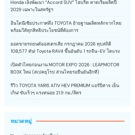
Honda เล็งพัฒนา “Accord SUV” ไฮบริด คาดเริ่มผลิตปี
2029 เฉพาะในสหรัฐฯ
อินโดนีเซียประกาศดึง TOYOTA ย้ายฐานผลิตหลักจากไทย
พร้อมให้ทุกสิทธิประโยชน์ที่ต้องการ
ยอดขายรถยนต์ออสเตรเลีย กรกฎาคม 2026 ทุบสถิติ
108,577 คัน! Toyota RAV4 ขึ้นอันดับ 1 รถจีน–EV โตแรง
เปิดตัวไทยก่อนงาน MOTOR EXPO 2026 : LEAPMOTOR
B03X ใหม่ (สเปคยุโรป ส่วนไทยรอยืนยันอีกที)
รีวิว TOYOTA YARIS ATIV HEV PREMIUM แอร์ปีศาจ เย็น
เกิน! ขับเร็วๆ แรงหน่อย 21.9 กม./ลิตร
หมวดหมู่