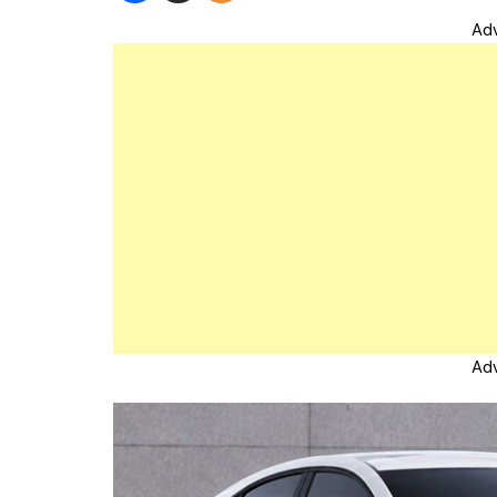
Ad
Ad