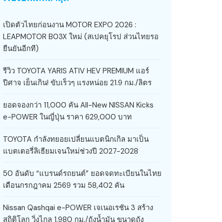
เปิดตัวไทยก่อนงาน MOTOR EXPO 2026 :
LEAPMOTOR B03X ใหม่ (สเปคยุโรป ส่วนไทยรอ
ยืนยันอีกที)
รีวิว TOYOTA YARIS ATIV HEV PREMIUM แอร์
ปีศาจ เย็นเกิน! ขับเร็วๆ แรงหน่อย 21.9 กม./ลิตร
ยอดจองกว่า 11,000 คัน All-New NISSAN Kicks
e-POWER ในญี่ปุ่น ราคา 629,000 บาท
TOYOTA กำลังทยอยเปลี่ยนแบตนิกเกิล มาเป็น
แบตเตอรี่ลิเธียมเจนใหม่ช่วงปี 2027-2028
50 อันดับ “แบรนด์รถยนต์” ยอดจดทะเบียนในไทย
เดือนกรกฎาคม 2569 รวม 58,402 คัน
Nissan Qashqai e-POWER เจเนอเรชัน 3 สร้าง
สถิติโลก วิ่งไกล 1,980 กม./ถังน้ำมัน ขนาดถัง