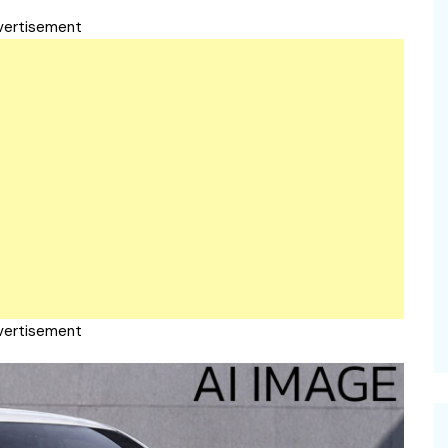
vertisement
vertisement