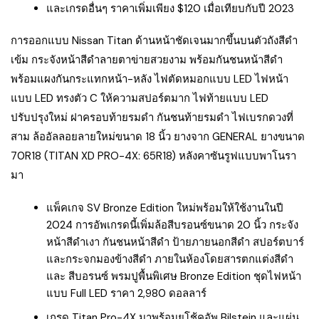
และเกรดอื่นๆ ราคาเพิ่มเพียง $120 เมื่อเทียบกับปี 2023
การออกแบบ Nissan Titan ด้านหน้าชัดเจนมากขึ้นบนตัวถังสีดำ
เข้ม กระจังหน้าสีดำลายตาข่ายสวยงาม พร้อมกันชนหน้าสีดำ
พร้อมแผงกันกระแทกหน้า-หลัง ไฟตัดหมอกแบบ LED ไฟหน้า
แบบ LED ทรงตัว C ให้ความสปอร์ตมาก ไฟท้ายแบบ LED
ปรับปรุงใหม่ ฝาครอบท้ายรมดำ กันชนท้ายรมดำ ไฟเบรกดวงที่
สาม ล้ออัลลอยลายใหม่ขนาด 18 นิ้ว ยางจาก GENERAL ยางขนาด
70R18 (TITAN XD PRO-4X: 65R18) หลังคาซันรูฟแบบพาโนรา
มา
แพ็คเกจ SV Bronze Edition ใหม่พร้อมให้ใช้งานในปี
2024 การอัพเกรดนี้เพิ่มล้อสีบรอนซ์ขนาด 20 นิ้ว กระจัง
หน้าสีดำเงา กันชนหน้าสีดำ ป้ายภายนอกสีดำ สปอร์ตบาร์
และกระจกมองข้างสีดำ ภายในห้องโดยสารตกแต่งสีดำ
และ สีบอรนซ์ พรมปูพื้นพิเศษ Bronze Edition ชุดไฟหน้า
แบบ Full LED ราคา 2,980 ดอลลาร์
เกรด Titan Pro-4X มาพร้อมยโช้คอัพ Bilstein และแผ่น