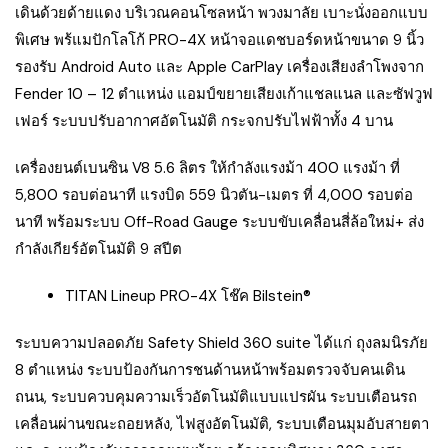
เดินด้วยด้ายแดง บริเวณคอนโซลหน้า พวงมาลัย เบาะนั่งออกแบบ
พิเศษ พร้แมปักโลโก้ PRO-4X หน้าจอแดชบอร์ดหน้าขนาด 9 นิ้ว
รองรับ Android Auto และ Apple CarPlay เครื่องเสียงลำโพงจาก
Fender 10 – 12 ตำแหน่ง แอมป์ขยายเสียงเก้าแชลแนล และซัฟวูฟ
เฟอร์ ระบบปรับอากาศอัตโนมัติ กระจกปรับไฟฟ้าทั้ง 4 บาน
เครื่องยนต์เบนซิน V8 5.6 ลิตร ให้กำลังแรงม้า 400 แรงม้า ที่
5,800 รอบต่อนาที แรงบิด 559 นิวตัน-เมตร ที่ 4,000 รอบต่อ
นาที พร้อมระบบ Off-Road Gauge ระบบขับเคลื่อนสี่ล้อใหม่+ ส่ง
กำลังเกียร์อัตโนมัติ 9 สปีต
TITAN Lineup PRO-4X โช๊ค Bilstein®
ระบบความปลอดภัย Safety Shield 360 suite ได้แก่ ถุงลมนิรภัย
8 ตำแหน่ง ระบบป้องกันการชนด้านหน้าพร้อมตรวจจับคนเดิน
ถนน, ระบบควบคุมความเร็วอัตโนมัติแบบแปรผัน ระบบเตือนรถ
เคลื่อนผ่านขณะถอยหลัง, ไฟสูงอัตโนมัติ, ระบบเตือนมุมอับสายตา