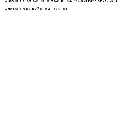
และระบบป้องกันการถอยชนท้าย กล้องรอบทิศทาง 360 องศา
และระบบจดจำเครื่องหมายจราจร