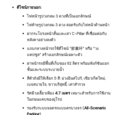
ดีไซน์ภายนอก:
ไฟหน้ารูปวงกลม 3 ดวงที่เป็นเอกลักษณ์
ไฟท้ายรูปวงกลม 3 ดวง สอดรับกับไฟหน้าด้านหน้า
ฝากระโปรงหน้าสั้นและเสา C-Pillar ที่เชื่อมต่อกับ
หลังคาอย่างลงตัว
แถบกลางหน้ารถใช้ดีไซน์ “胶囊环” หรือ “วง
แคปซูล” สร้างเอกลักษณ์เฉพาะตัว
ฝาหน้ารถมีพื้นที่เก็บของ 92 ลิตร พร้อมฟังก์ชันแยก
ชั้นและระบบระบายน้ำ
สีตัวถังมีให้เลือก 5 สี: ม่วงอินสไปร์, เขียวเกิดใหม่,
เบจสบายใจ, ขาวบริสุทธิ์, เท่าสำรวจ
รัศมีวงเลี้ยวเพียง
4.7 เมตร
เหมาะสำหรับการใช้งาน
ในถนนแคบของยุโรป
รองรับระบบจอดรถแบบครบวงจร (
All-Scenario
Parking
)