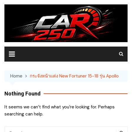
Skip
to
content
Home
กระจังหน้าแต่ง New Fortuner 15-18 รุ่น Apollo
Nothing Found
It seems we can’t find what you’re looking for. Perhaps
searching can help.