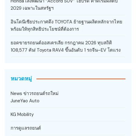
Honda เล็งพัฒนา “Accord SUV” ไฮบริด คาดเริ่มผลิตปี
2029 เฉพาะในสหรัฐฯ
อินโดนีเซียประกาศดึง TOYOTA ย้ายฐานผลิตหลักจากไทย
พร้อมให้ทุกสิทธิประโยชน์ที่ต้องการ
ยอดขายรถยนต์ออสเตรเลีย กรกฎาคม 2026 ทุบสถิติ
108,577 คัน! Toyota RAV4 ขึ้นอันดับ 1 รถจีน–EV โตแรง
หมวดหมู่
News ข่าวรถยนต์รถใหม่
JuneYao Auto
KG Mobility
การดูแลรถยนต์