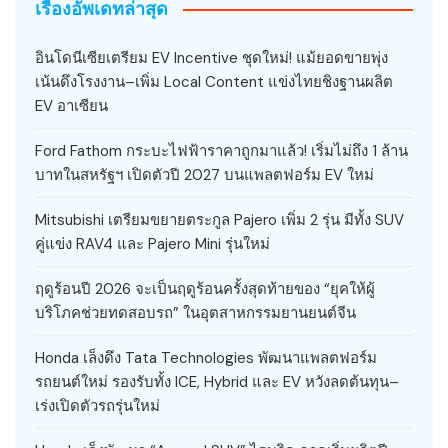
เรื่องอัพเดทล่าสุด
อินโดนีเซียเตรียม EV Incentive ชุดใหม่! แม้ยอดขายพุ่ง
เน้นดึงโรงงาน–เพิ่ม Local Content แข่งไทยชิงฐานผลิต
EV อาเซียน
Ford Fathom กระบะไฟฟ้าราคาถูกมาแล้ว! เริ่มไม่ถึง 1 ล้าน
บาทในสหรัฐฯ เปิดตัวปี 2027 บนแพลตฟอร์ม EV ใหม่
Mitsubishi เตรียมขยายตระกูล Pajero เพิ่ม 2 รุ่น มีทั้ง SUV
คู่แข่ง RAV4 และ Pajero Mini รุ่นใหม่
ฤดูร้อนปี 2026 จะเป็นฤดูร้อนครั้งสุดท้ายของ “ยุคให้ผู้
บริโภคช่วยทดสอบรถ” ในอุตสาหกรรมยานยนต์จีน
Honda เล็งดึง Tata Technologies พัฒนาแพลตฟอร์ม
รถยนต์ใหม่ รองรับทั้ง ICE, Hybrid และ EV หวังลดต้นทุน–
เร่งเปิดตัวรถรุ่นใหม่