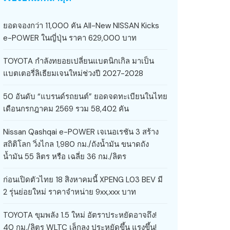
ยอดจองกว่า 11,000 คัน All-New NISSAN Kicks
e-POWER ในญี่ปุ่น ราคา 629,000 บาท
TOYOTA กำลังทยอยเปลี่ยนแบตนิกเกิล มาเป็น
แบตเตอรี่ลิเธียมเจนใหม่ช่วงปี 2027-2028
50 อันดับ “แบรนด์รถยนต์” ยอดจดทะเบียนในไทย
เดือนกรกฎาคม 2569 รวม 58,402 คัน
Nissan Qashqai e-POWER เจเนอเรชัน 3 สร้าง
สถิติโลก วิ่งไกล 1,980 กม./ถังน้ำมัน ขนาดถัง
น้ำมัน 55 ลิตร หรือ เฉลี่ย 36 กม./ลิตร
ก่อนเปิดตัวไทย 18 สิงหาคมนี้ XPENG L03 BEV มี
2 รุ่นย่อยใหม่ ราคาจำหน่าย 9xx,xxx บาท
TOYOTA ขุมพลัง 1.5 ใหม่ อัตราประหยัดอาจถึง!
40 กม./ลิตร WLTC เล็กลง ประหยัดขึ้น แรงขึ้น!