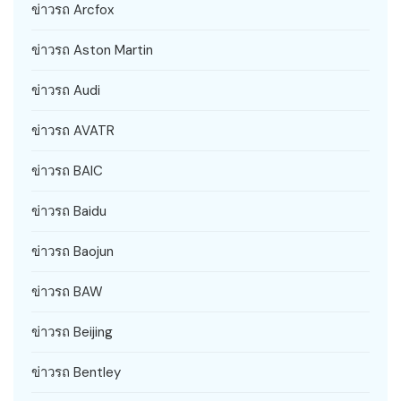
ข่าวรถ Arcfox
ข่าวรถ Aston Martin
ข่าวรถ Audi
ข่าวรถ AVATR
ข่าวรถ BAIC
ข่าวรถ Baidu
ข่าวรถ Baojun
ข่าวรถ BAW
ข่าวรถ Beijing
ข่าวรถ Bentley