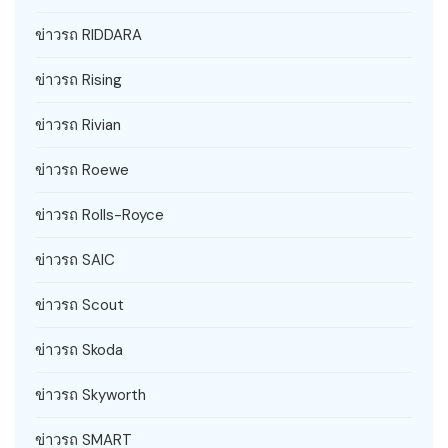
ข่าวรถ RIDDARA
ข่าวรถ Rising
ข่าวรถ Rivian
ข่าวรถ Roewe
ข่าวรถ Rolls-Royce
ข่าวรถ SAIC
ข่าวรถ Scout
ข่าวรถ Skoda
ข่าวรถ Skyworth
ข่าวรถ SMART