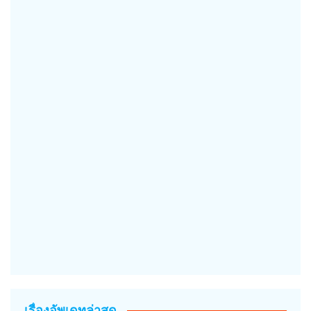
เรื่องอัพเดทล่าสุด