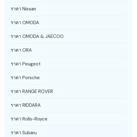
ราคา Nissan
ราคา OMODA
ราคา OMODA & JAECOO
ราคา ORA
ราคา Peugeot
ราคา Porsche
ราคา RANGE ROVER
ราคา RIDDARA
ราคา Rolls-Royce
ราคา Subaru