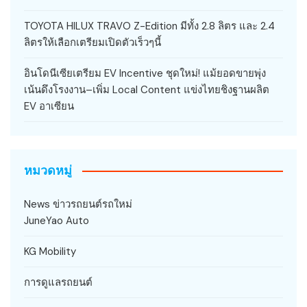
TOYOTA HILUX TRAVO Z-Edition มีทั้ง 2.8 ลิตร และ 2.4
ลิตรให้เลือกเตรียมเปิดตัวเร็วๆนี้
อินโดนีเซียเตรียม EV Incentive ชุดใหม่! แม้ยอดขายพุ่ง
เน้นดึงโรงงาน–เพิ่ม Local Content แข่งไทยชิงฐานผลิต
EV อาเซียน
หมวดหมู่
News ข่าวรถยนต์รถใหม่
JuneYao Auto
KG Mobility
การดูแลรถยนต์