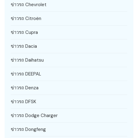
ข่าวรถ Chevrolet
ข่าวรถ Citroën
ข่าวรถ Cupra
ข่าวรถ Dacia
ข่าวรถ Daihatsu
ข่าวรถ DEEPAL
ข่าวรถ Denza
ข่าวรถ DFSK
ข่าวรถ Dodge Charger
ข่าวรถ Dongfeng