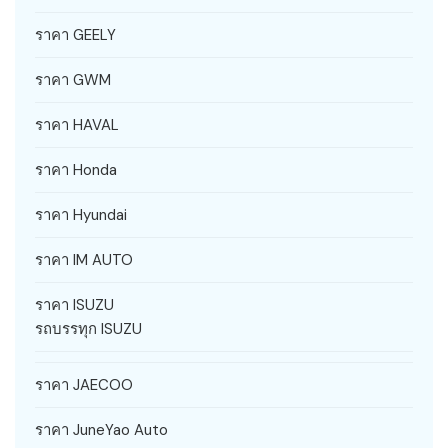
ราคา GEELY
ราคา GWM
ราคา HAVAL
ราคา Honda
ราคา Hyundai
ราคา IM AUTO
ราคา ISUZU
รถบรรทุก ISUZU
ราคา JAECOO
ราคา JuneYao Auto