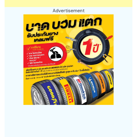
Advertisement