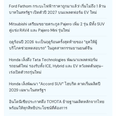
Ford Fathom กระบะไฟฟ้าราคาถูกมาแล้ว! เริ่มไม่ถึง 1 ล้าน
บาทในสหรัฐฯ เปิดตัวปี 2027 บนแพลตฟอร์ม EV ใหม่
Mitsubishi เตรียมขยายตระกูล Pajero เพิ่ม 2 รุ่น มีทั้ง SUV
คู่แข่ง RAV4 และ Pajero Mini รุ่นใหม่
ฤดูร้อนปี 2026 จะเป็นฤดูร้อนครั้งสุดท้ายของ “ยุคให้ผู้
บริโภคช่วยทดสอบรถ” ในอุตสาหกรรมยานยนต์จีน
Honda เล็งดึง Tata Technologies พัฒนาแพลตฟอร์ม
รถยนต์ใหม่ รองรับทั้ง ICE, Hybrid และ EV หวังลดต้นทุน–
เร่งเปิดตัวรถรุ่นใหม่
Honda เล็งพัฒนา “Accord SUV” ไฮบริด คาดเริ่มผลิตปี
2029 เฉพาะในสหรัฐฯ
อินโดนีเซียประกาศดึง TOYOTA ย้ายฐานผลิตหลักจากไทย
พร้อมให้ทุกสิทธิประโยชน์ที่ต้องการ