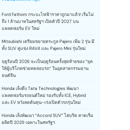
Ford Fathom กระบะไฟฟ้าราคาถูกมาแล้ว! เริ่มไม่
ถึง 1 ล้านบาทในสหรัฐฯ เปิดตัวปี 2027 บน
แพลตฟอร์ม EV ใหม่
Mitsubishi เตรียมขยายตระกูล Pajero เพิ่ม 2 รุ่น มี
ทั้ง SUV คู่แข่ง RAV4 และ Pajero Mini รุ่นใหม่
ฤดูร้อนปี 2026 จะเป็นฤดูร้อนครั้งสุดท้ายของ “ยุค
ให้ผู้บริโภคช่วยทดสอบรถ” ในอุตสาหกรรมยาน
ยนต์จีน
Honda เล็งดึง Tata Technologies พัฒนา
แพลตฟอร์มรถยนต์ใหม่ รองรับทั้ง ICE, Hybrid
และ EV หวังลดต้นทุน–เร่งเปิดตัวรถรุ่นใหม่
Honda เล็งพัฒนา “Accord SUV” ไฮบริด คาดเริ่ม
ผลิตปี 2029 เฉพาะในสหรัฐฯ