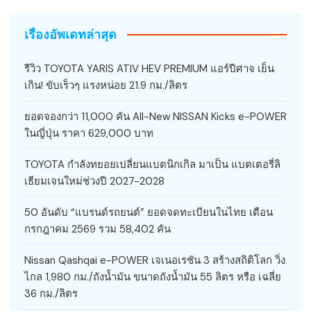
เรื่องอัพเดทล่าสุด
รีวิว TOYOTA YARIS ATIV HEV PREMIUM แอร์ปีศาจ เย็น
เกิน! ขับเร็วๆ แรงหน่อย 21.9 กม./ลิตร
ยอดจองกว่า 11,000 คัน All-New NISSAN Kicks e-POWER
ในญี่ปุ่น ราคา 629,000 บาท
TOYOTA กำลังทยอยเปลี่ยนแบตนิกเกิล มาเป็น แบตเตอรี่ลิ
เธียมเจนใหม่ช่วงปี 2027-2028
50 อันดับ “แบรนด์รถยนต์” ยอดจดทะเบียนในไทย เดือน
กรกฎาคม 2569 รวม 58,402 คัน
Nissan Qashqai e-POWER เจเนอเรชัน 3 สร้างสถิติโลก วิ่ง
ไกล 1,980 กม./ถังน้ำมัน ขนาดถังน้ำมัน 55 ลิตร หรือ เฉลี่ย
36 กม./ลิตร