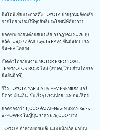
อินโดนีเซียประกาศดึง TOYOTA ย้ายฐานผลิตหลัก
จากไทย พร้อมให้ทุกสิทธิประโยชน์ที่ต้องการ
ยอดขายรถยนต์ออสเตรเลีย กรกฎาคม 2026 ทุบ
สถิติ 108,577 คัน! Toyota RAV4 ขึ้นอันดับ 1 รถ
จีน–EV โตแรง
เปิดตัวไทยก่อนงาน MOTOR EXPO 2026 :
LEAPMOTOR B03X ใหม่ (สเปคยุโรป ส่วนไทยรอ
ยืนยันอีกที)
รีวิว TOYOTA YARIS ATIV HEV PREMIUM แอร์
ปีศาจ เย็นเกิน! ขับเร็วๆ แรงหน่อย 21.9 กม./ลิตร
ยอดจองกว่า 11,000 คัน All-New NISSAN Kicks
e-POWER ในญี่ปุ่น ราคา 629,000 บาท
TOYOTA กำลังทยอยเปลี่ยนแบตนิกเกิล มาเป็น