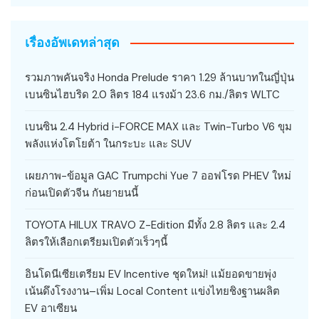
เรื่องอัพเดทล่าสุด
รวมภาพคันจริง Honda Prelude ราคา 1.29 ล้านบาทในญี่ปุ่น
เบนซินไฮบริด 2.0 ลิตร 184 แรงม้า 23.6 กม./ลิตร WLTC
เบนซิน 2.4 Hybrid i-FORCE MAX และ Twin-Turbo V6 ขุม
พลังแห่งโตโยต้า ในกระบะ และ SUV
เผยภาพ-ข้อมูล GAC Trumpchi Yue 7 ออฟโรด PHEV ใหม่
ก่อนเปิดตัวจีน กันยายนนี้
TOYOTA HILUX TRAVO Z-Edition มีทั้ง 2.8 ลิตร และ 2.4
ลิตรให้เลือกเตรียมเปิดตัวเร็วๆนี้
อินโดนีเซียเตรียม EV Incentive ชุดใหม่! แม้ยอดขายพุ่ง
เน้นดึงโรงงาน–เพิ่ม Local Content แข่งไทยชิงฐานผลิต
EV อาเซียน