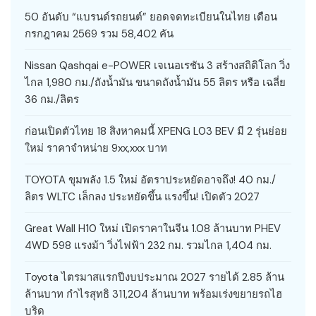
50 อันดับ “แบรนด์รถยนต์” ยอดจดทะเบียนในไทย เดือน
กรกฎาคม 2569 รวม 58,402 คัน
Nissan Qashqai e-POWER เจเนอเรชัน 3 สร้างสถิติโลก วิ่ง
ไกล 1,980 กม./ถังน้ำมัน ขนาดถังน้ำมัน 55 ลิตร หรือ เฉลี่ย
36 กม./ลิตร
ก่อนเปิดตัวไทย 18 สิงหาคมนี้ XPENG L03 BEV มี 2 รุ่นย่อย
ใหม่ ราคาจำหน่าย 9xx,xxx บาท
TOYOTA ขุมพลัง 1.5 ใหม่ อัตราประหยัดอาจถึง! 40 กม./
ลิตร WLTC เล็กลง ประหยัดขึ้น แรงขึ้น! เปิดตัว 2027
Great Wall H10 ใหม่ เปิดราคาในจีน 1.08 ล้านบาท PHEV
4WD 598 แรงม้า วิ่งไฟฟ้า 232 กม. รวมไกล 1,404 กม.
Toyota ไตรมาสแรกปีงบประมาณ 2027 รายได้ 2.85 ล้าน
ล้านบาท กำไรสุทธิ 311,204 ล้านบาท พร้อมเร่งขยายรถไฮ
บริด