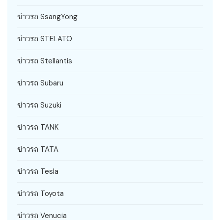
ข่าวรถ SsangYong
ข่าวรถ STELATO
ข่าวรถ Stellantis
ข่าวรถ Subaru
ข่าวรถ Suzuki
ข่าวรถ TANK
ข่าวรถ TATA
ข่าวรถ Tesla
ข่าวรถ Toyota
ข่าวรถ Venucia