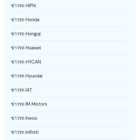
ข่าวรถ HiPhi
ข่าวรถ Honda
ข่าวรถ Hongqi
ข่าวรถ Huawei
ข่าวรถ HYCAN
ข่าวรถ Hyundai
ข่าวรถ IAT
ข่าวรถ IM Motors
ข่าวรถ Ineos
ข่าวรถ Infiniti