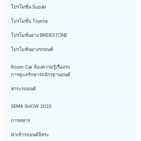
โปรโมชั่น Suzuki
โปรโมชั่น Toyota
โปรโมชั่นยาง BRIDESTONE
โปรโมชั่นยางรถยนต์
Room Car ห้องความรู้เรื่องรถ
การดูแลรักษารถจักรยานยนต์
สาระรถยนต์
SEMA SHOW 2023
การทหาร
นำเข้ารถยนต์อิสระ