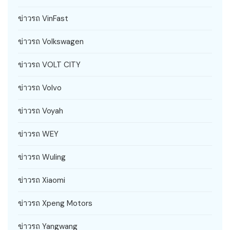
ข่าวรถ VinFast
ข่าวรถ Volkswagen
ข่าวรถ VOLT CITY
ข่าวรถ Volvo
ข่าวรถ Voyah
ข่าวรถ WEY
ข่าวรถ Wuling
ข่าวรถ Xiaomi
ข่าวรถ Xpeng Motors
ข่าวรถ Yangwang