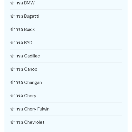
ข่าวรถ BMW
ข่าวรถ Bugatti
ข่าวรถ Buick
ข่าวรถ BYD
ข่าวรถ Cadillac
ข่าวรถ Canoo
ข่าวรถ Changan
ข่าวรถ Chery
ข่าวรถ Chery Fulwin
ข่าวรถ Chevrolet