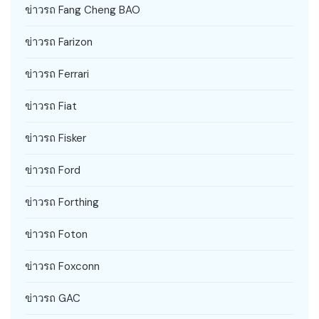
ข่าวรถ Fang Cheng BAO
ข่าวรถ Farizon
ข่าวรถ Ferrari
ข่าวรถ Fiat
ข่าวรถ Fisker
ข่าวรถ Ford
ข่าวรถ Forthing
ข่าวรถ Foton
ข่าวรถ Foxconn
ข่าวรถ GAC