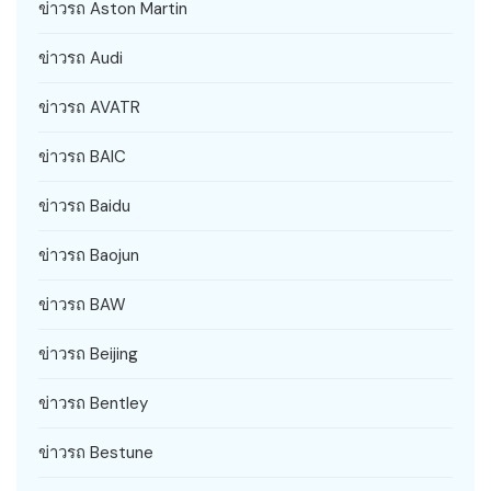
ข่าวรถ Aston Martin
ข่าวรถ Audi
ข่าวรถ AVATR
ข่าวรถ BAIC
ข่าวรถ Baidu
ข่าวรถ Baojun
ข่าวรถ BAW
ข่าวรถ Beijing
ข่าวรถ Bentley
ข่าวรถ Bestune