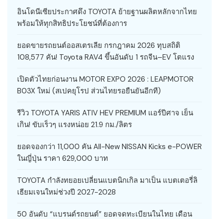
อินโดนีเซียประกาศดึง TOYOTA ย้ายฐานผลิตหลักจากไทย
พร้อมให้ทุกสิทธิประโยชน์ที่ต้องการ
ยอดขายรถยนต์ออสเตรเลีย กรกฎาคม 2026 ทุบสถิติ
108,577 คัน! Toyota RAV4 ขึ้นอันดับ 1 รถจีน–EV โตแรง
เปิดตัวไทยก่อนงาน MOTOR EXPO 2026 : LEAPMOTOR
B03X ใหม่ (สเปคยุโรป ส่วนไทยรอยืนยันอีกที)
รีวิว TOYOTA YARIS ATIV HEV PREMIUM แอร์ปีศาจ เย็น
เกิน! ขับเร็วๆ แรงหน่อย 21.9 กม./ลิตร
ยอดจองกว่า 11,000 คัน All-New NISSAN Kicks e-POWER
ในญี่ปุ่น ราคา 629,000 บาท
TOYOTA กำลังทยอยเปลี่ยนแบตนิกเกิล มาเป็น แบตเตอรี่ลิ
เธียมเจนใหม่ช่วงปี 2027-2028
50 อันดับ “แบรนด์รถยนต์” ยอดจดทะเบียนในไทย เดือน