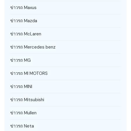
ข่าวรถ Maxus
ข่าวรถ Mazda
ข่าวรถ McLaren
ข่าวรถ Mercedes benz
ข่าวรถ MG
ข่าวรถ MI MOTORS
ข่าวรถ MINI
ข่าวรถ Mitsubishi
ข่าวรถ Mullen
ข่าวรถ Neta