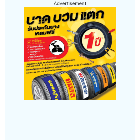
Advertisement