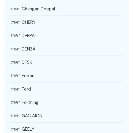
ราคา Changan Deepal
ราคา CHERY
ราคา DEEPAL
ราคา DENZA
ราคา DFSK
ราคา Ferrari
ราคา Ford
ราคา Forthing
ราคา GAC AION
ราคา GEELY