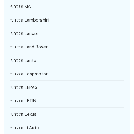
ข่าวรถ KIA
ข่าวรถ Lamborghini
ข่าวรถ Lancia
ข่าวรถ Land Rover
ข่าวรถ Lantu
ข่าวรถ Leapmotor
ข่าวรถ LEPAS
ข่าวรถ LETIN
ข่าวรถ Lexus
ข่าวรถ Li Auto