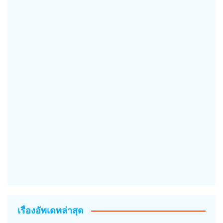
เรื่องอัพเดทล่าสุด