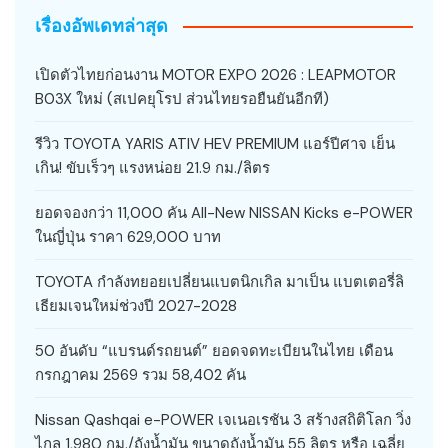
เรื่องอัพเดทล่าสุด
เปิดตัวไทยก่อนงาน MOTOR EXPO 2026 : LEAPMOTOR
B03X ใหม่ (สเปคยุโรป ส่วนไทยรอยืนยันอีกที)
รีวิว TOYOTA YARIS ATIV HEV PREMIUM แอร์ปีศาจ เย็น
เกิน! ขับเร็วๆ แรงหน่อย 21.9 กม./ลิตร
ยอดจองกว่า 11,000 คัน All-New NISSAN Kicks e-POWER
ในญี่ปุ่น ราคา 629,000 บาท
TOYOTA กำลังทยอยเปลี่ยนแบตนิกเกิล มาเป็น แบตเตอรี่ลิ
เธียมเจนใหม่ช่วงปี 2027-2028
50 อันดับ “แบรนด์รถยนต์” ยอดจดทะเบียนในไทย เดือน
กรกฎาคม 2569 รวม 58,402 คัน
Nissan Qashqai e-POWER เจเนอเรชัน 3 สร้างสถิติโลก วิ่ง
ไกล 1,980 กม./ถังน้ำมัน ขนาดถังน้ำมัน 55 ลิตร หรือ เฉลี่ย