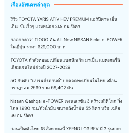
เรื่องอัพเดทล่าสุด
รีวิว TOYOTA YARIS ATIV HEV PREMIUM แอร์ปีศาจ เย็น
เกิน! ขับเร็วๆ แรงหน่อย 21.9 กม./ลิตร
ยอดจองกว่า 11,000 คัน All-New NISSAN Kicks e-POWER
ในญี่ปุ่น ราคา 629,000 บาท
TOYOTA กำลังทยอยเปลี่ยนแบตนิกเกิล มาเป็น แบตเตอรี่ลิ
เธียมเจนใหม่ช่วงปี 2027-2028
50 อันดับ “แบรนด์รถยนต์” ยอดจดทะเบียนในไทย เดือน
กรกฎาคม 2569 รวม 58,402 คัน
Nissan Qashqai e-POWER เจเนอเรชัน 3 สร้างสถิติโลก วิ่ง
ไกล 1,980 กม./ถังน้ำมัน ขนาดถังน้ำมัน 55 ลิตร หรือ เฉลี่ย
36 กม./ลิตร
ก่อนเปิดตัวไทย 18 สิงหาคมนี้ XPENG L03 BEV มี 2 รุ่นย่อย