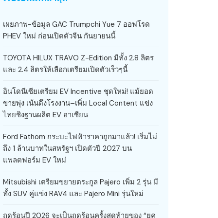
เผยภาพ-ข้อมูล GAC Trumpchi Yue 7 ออฟโรด
PHEV ใหม่ ก่อนเปิดตัวจีน กันยายนนี้
TOYOTA HILUX TRAVO Z-Edition มีทั้ง 2.8 ลิตร
และ 2.4 ลิตรให้เลือกเตรียมเปิดตัวเร็วๆนี้
อินโดนีเซียเตรียม EV Incentive ชุดใหม่! แม้ยอด
ขายพุ่ง เน้นดึงโรงงาน–เพิ่ม Local Content แข่ง
ไทยชิงฐานผลิต EV อาเซียน
Ford Fathom กระบะไฟฟ้าราคาถูกมาแล้ว! เริ่มไม่
ถึง 1 ล้านบาทในสหรัฐฯ เปิดตัวปี 2027 บน
แพลตฟอร์ม EV ใหม่
Mitsubishi เตรียมขยายตระกูล Pajero เพิ่ม 2 รุ่น มี
ทั้ง SUV คู่แข่ง RAV4 และ Pajero Mini รุ่นใหม่
ฤดูร้อนปี 2026 จะเป็นฤดูร้อนครั้งสุดท้ายของ “ยุค