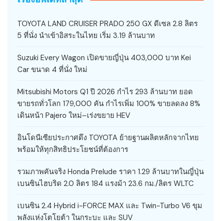
TOYOTA LAND CRUISER PRADO 250 GX ดีเซล 2.8 ลิตร
5 ที่นั่ง นำเข้าอิสระในไทย เริ่ม 3.19 ล้านบาท
Suzuki Every Wagon เปิดขายญี่ปุ่น 403,000 บาท Kei
Car ขนาด 4 ที่นั่ง ใหม่
Mitsubishi Motors Q1 ปี 2026 กำไร 293 ล้านบาท ยอด
ขายรถทั่วโลก 179,000 คัน กำไรเพิ่ม 100% ขายลดลง 8%
เดินหน้า Pajero ใหม่–เร่งขยาย HEV
อินโดนีเซียประกาศดึง TOYOTA ย้ายฐานผลิตหลักจากไทย
พร้อมให้ทุกสิทธิประโยชน์ที่ต้องการ
รวมภาพคันจริง Honda Prelude ราคา 1.29 ล้านบาทในญี่ปุ่น
เบนซินไฮบริด 2.0 ลิตร 184 แรงม้า 23.6 กม./ลิตร WLTC
เบนซิน 2.4 Hybrid i-FORCE MAX และ Twin-Turbo V6 ขุม
พลังแห่งโตโยต้า ในกระบะ และ SUV