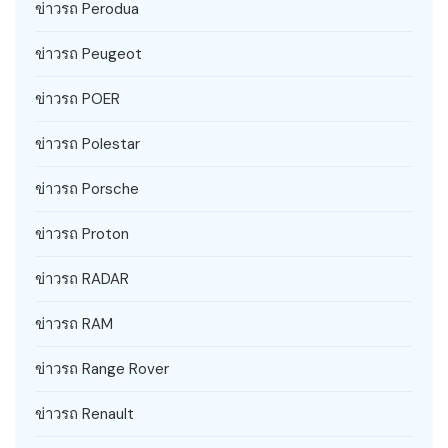
ข่าวรถ Perodua
ข่าวรถ Peugeot
ข่าวรถ POER
ข่าวรถ Polestar
ข่าวรถ Porsche
ข่าวรถ Proton
ข่าวรถ RADAR
ข่าวรถ RAM
ข่าวรถ Range Rover
ข่าวรถ Renault