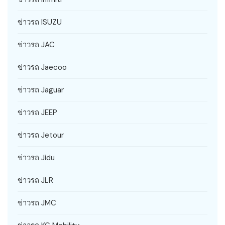
ข่าวรถ ISUZU
ข่าวรถ JAC
ข่าวรถ Jaecoo
ข่าวรถ Jaguar
ข่าวรถ JEEP
ข่าวรถ Jetour
ข่าวรถ Jidu
ข่าวรถ JLR
ข่าวรถ JMC