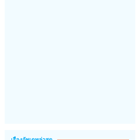
เรื่องอัพเดทล่าสุด