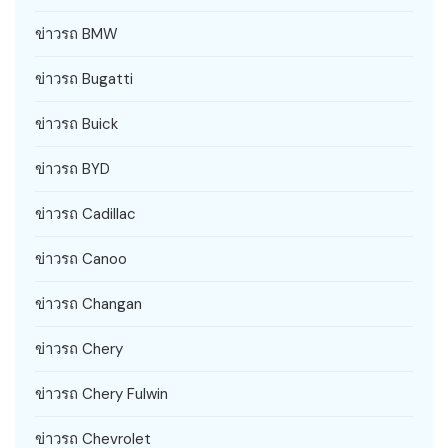
ข่าวรถ BMW
ข่าวรถ Bugatti
ข่าวรถ Buick
ข่าวรถ BYD
ข่าวรถ Cadillac
ข่าวรถ Canoo
ข่าวรถ Changan
ข่าวรถ Chery
ข่าวรถ Chery Fulwin
ข่าวรถ Chevrolet