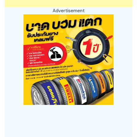
Advertisement