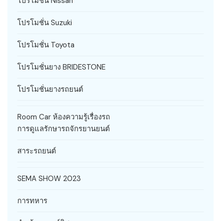
โปรโมชั่น Nissan
โปรโมชั่น Suzuki
โปรโมชั่น Toyota
โปรโมชั่นยาง BRIDESTONE
โปรโมชั่นยางรถยนต์
Room Car ห้องความรู้เรื่องรถ
การดูแลรักษารถจักรยานยนต์
สาระรถยนต์
SEMA SHOW 2023
การทหาร