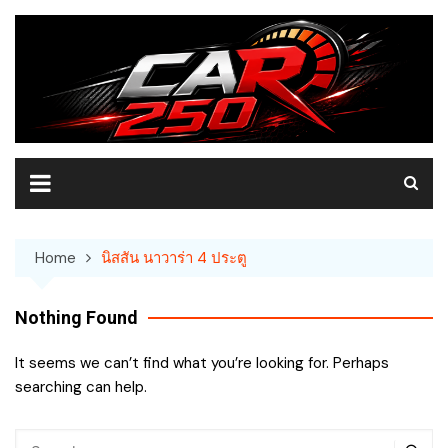
Skip
to
content
Home
นิสสัน นาวาร่า 4 ประตู
Nothing Found
It seems we can’t find what you’re looking for. Perhaps
searching can help.