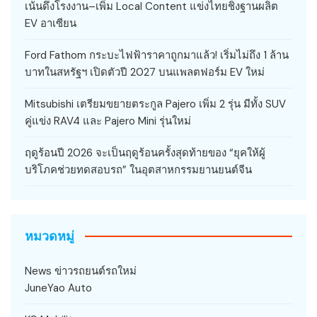
เน้นดึงโรงงาน–เพิ่ม Local Content แข่งไทยชิงฐานผลิต
EV อาเซียน
Ford Fathom กระบะไฟฟ้าราคาถูกมาแล้ว! เริ่มไม่ถึง 1 ล้าน
บาทในสหรัฐฯ เปิดตัวปี 2027 บนแพลตฟอร์ม EV ใหม่
Mitsubishi เตรียมขยายตระกูล Pajero เพิ่ม 2 รุ่น มีทั้ง SUV
คู่แข่ง RAV4 และ Pajero Mini รุ่นใหม่
ฤดูร้อนปี 2026 จะเป็นฤดูร้อนครั้งสุดท้ายของ “ยุคให้ผู้
บริโภคช่วยทดสอบรถ” ในอุตสาหกรรมยานยนต์จีน
หมวดหมู่
News ข่าวรถยนต์รถใหม่
JuneYao Auto