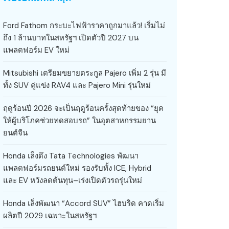
Ford Fathom กระบะไฟฟ้าราคาถูกมาแล้ว! เริ่มไม่
ถึง 1 ล้านบาทในสหรัฐฯ เปิดตัวปี 2027 บน
แพลตฟอร์ม EV ใหม่
Mitsubishi เตรียมขยายตระกูล Pajero เพิ่ม 2 รุ่น มี
ทั้ง SUV คู่แข่ง RAV4 และ Pajero Mini รุ่นใหม่
ฤดูร้อนปี 2026 จะเป็นฤดูร้อนครั้งสุดท้ายของ “ยุค
ให้ผู้บริโภคช่วยทดสอบรถ” ในอุตสาหกรรมยาน
ยนต์จีน
Honda เล็งดึง Tata Technologies พัฒนา
แพลตฟอร์มรถยนต์ใหม่ รองรับทั้ง ICE, Hybrid
และ EV หวังลดต้นทุน–เร่งเปิดตัวรถรุ่นใหม่
Honda เล็งพัฒนา “Accord SUV” ไฮบริด คาดเริ่ม
ผลิตปี 2029 เฉพาะในสหรัฐฯ