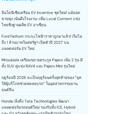
อินโดนีเซียเตรียม EV Incentive ชุดใหม่! แม้ยอด
ขายพุ่ง เน้นดึงโรงงาน–เพิ่ม Local Content แข่ง
ไทยชิงฐานผลิต EV อาเซียน
Ford Fathom กระบะไฟฟ้าราคาถูกมาแล้ว! เริ่มไม่
ถึง 1 ล้านบาทในสหรัฐฯ เปิดตัวปี 2027 บน
แพลตฟอร์ม EV ใหม่
Mitsubishi เตรียมขยายตระกูล Pajero เพิ่ม 2 รุ่น มี
ทั้ง SUV คู่แข่ง RAV4 และ Pajero Mini รุ่นใหม่
ฤดูร้อนปี 2026 จะเป็นฤดูร้อนครั้งสุดท้ายของ “ยุค
ให้ผู้บริโภคช่วยทดสอบรถ” ในอุตสาหกรรมยาน
ยนต์จีน
Honda เล็งดึง Tata Technologies พัฒนา
แพลตฟอร์มรถยนต์ใหม่ รองรับทั้ง ICE, Hybrid
และ EV หวังลดต้นทุน–เร่งเปิดตัวรถรุ่นใหม่