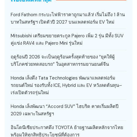
Ford Fathom กระบะไฟฟ้าราคาถูกมาแล้ว! เริ่มไม่ถึง 1 ล้าน
บาทในสหรัฐฯ เปิดตัวปี 2027 บนแพลตฟอร์ม EV ใหม่
Mitsubishi เตรียมขยายตระกูล Pajero เพิ่ม 2 รุ่น มีทั้ง SUV
คู่แข่ง RAV4 และ Pajero Mini รุ่นใหม่
ฤดูร้อนปี 2026 จะเป็นฤดูร้อนครั้งสุดท้ายของ “ยุคให้ผู้
บริโภคช่วยทดสอบรถ” ในอุตสาหกรรมยานยนต์จีน
Honda เล็งดึง Tata Technologies พัฒนาแพลตฟอร์ม
รถยนต์ใหม่ รองรับทั้ง ICE, Hybrid และ EV หวังลดต้นทุน–
เร่งเปิดตัวรถรุ่นใหม่
Honda เล็งพัฒนา “Accord SUV” ไฮบริด คาดเริ่มผลิตปี
2029 เฉพาะในสหรัฐฯ
อินโดนีเซียประกาศดึง TOYOTA ย้ายฐานผลิตหลักจากไทย
พร้อมให้ทุกสิทธิประโยชน์ที่ต้องการ