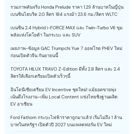
รวมภาพคันจริง Honda Prelude ราคา 1.29 ล้านบาทในญี่ปุ่น
เบนซินไฮบริด 2.0 ลิตร 184 แรงม้า 23.6 กม./ลิตร WLTC
เบนซิน 2.4 Hybrid i-FORCE MAX และ Twin-Turbo V6 ขุม
พลังแห่งโตโยต้า ในกระบะ และ SUV
เผยภาพ-ข้อมูล GAC Trumpchi Yue 7 ออฟโรด PHEV ใหม่
ก่อนเปิดตัวจีน กันยายนนี้
TOYOTA HILUX TRAVO Z-Edition มีทั้ง 2.8 ลิตร และ 2.4
ลิตรให้เลือกเตรียมเปิดตัวเร็วๆนี้
อินโดนีเซียเตรียม EV Incentive ชุดใหม่! แม้ยอดขายพุ่ง
เน้นดึงโรงงาน–เพิ่ม Local Content แข่งไทยชิงฐานผลิต
EV อาเซียน
Ford Fathom กระบะไฟฟ้าราคาถูกมาแล้ว! เริ่มไม่ถึง 1 ล้าน
บาทในสหรัฐฯ เปิดตัวปี 2027 บนแพลตฟอร์ม EV ใหม่