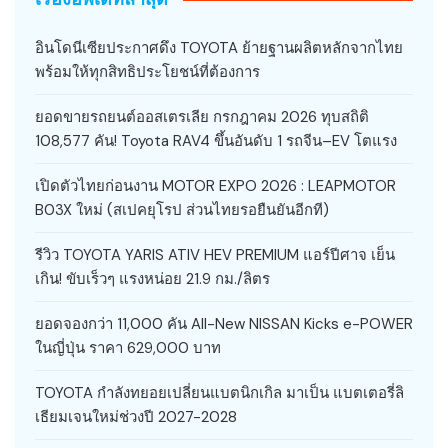
อินโดนีเซียประกาศดึง TOYOTA ย้ายฐานผลิตหลักจากไทย
พร้อมให้ทุกสิทธิประโยชน์ที่ต้องการ
ยอดขายรถยนต์ออสเตรเลีย กรกฎาคม 2026 ทุบสถิติ
108,577 คัน! Toyota RAV4 ขึ้นอันดับ 1 รถจีน–EV โตแรง
เปิดตัวไทยก่อนงาน MOTOR EXPO 2026 : LEAPMOTOR
B03X ใหม่ (สเปคยุโรป ส่วนไทยรอยืนยันอีกที)
รีวิว TOYOTA YARIS ATIV HEV PREMIUM แอร์ปีศาจ เย็น
เกิน! ขับเร็วๆ แรงหน่อย 21.9 กม./ลิตร
ยอดจองกว่า 11,000 คัน All-New NISSAN Kicks e-POWER
ในญี่ปุ่น ราคา 629,000 บาท
TOYOTA กำลังทยอยเปลี่ยนแบตนิกเกิล มาเป็น แบตเตอรี่ลิ
เธียมเจนใหม่ช่วงปี 2027-2028