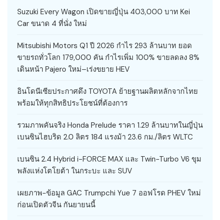
Suzuki Every Wagon เปิดขายญี่ปุ่น 403,000 บาท Kei
Car ขนาด 4 ที่นั่ง ใหม่
Mitsubishi Motors Q1 ปี 2026 กำไร 293 ล้านบาท ยอด
ขายรถทั่วโลก 179,000 คัน กำไรเพิ่ม 100% ขายลดลง 8%
เดินหน้า Pajero ใหม่–เร่งขยาย HEV
อินโดนีเซียประกาศดึง TOYOTA ย้ายฐานผลิตหลักจากไทย
พร้อมให้ทุกสิทธิประโยชน์ที่ต้องการ
รวมภาพคันจริง Honda Prelude ราคา 1.29 ล้านบาทในญี่ปุ่น
เบนซินไฮบริด 2.0 ลิตร 184 แรงม้า 23.6 กม./ลิตร WLTC
เบนซิน 2.4 Hybrid i-FORCE MAX และ Twin-Turbo V6 ขุม
พลังแห่งโตโยต้า ในกระบะ และ SUV
เผยภาพ-ข้อมูล GAC Trumpchi Yue 7 ออฟโรด PHEV ใหม่
ก่อนเปิดตัวจีน กันยายนนี้