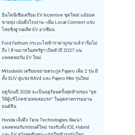
อินโดนีเซียเตรียม EV Incentive ชุดใหม่! แม้ยอด
ขายพุ่ง เน้นดึงโรงงาน–เพิ่ม Local Content แข่ง
ไทยชิงฐานผลิต EV อาเซียน
Ford Fathom กระบะไฟฟ้าราคาถูกมาแล้ว! เริ่มไม่
ถึง 1 ล้านบาทในสหรัฐฯ เปิดตัวปี 2027 บน
แพลตฟอร์ม EV ใหม่
Mitsubishi เตรียมขยายตระกูล Pajero เพิ่ม 2 รุ่น มี
ทั้ง SUV คู่แข่ง RAV4 และ Pajero Mini รุ่นใหม่
ฤดูร้อนปี 2026 จะเป็นฤดูร้อนครั้งสุดท้ายของ “ยุค
ให้ผู้บริโภคช่วยทดสอบรถ” ในอุตสาหกรรมยาน
ยนต์จีน
Honda เล็งดึง Tata Technologies พัฒนา
แพลตฟอร์มรถยนต์ใหม่ รองรับทั้ง ICE, Hybrid
และ EV หวังลดต้นทุน–เร่งเปิดตัวรถรุ่นใหม่