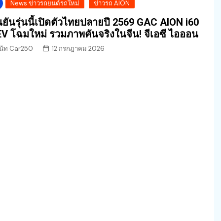
News ข่าวรถยนต์รถใหม่
ข่าวรถ AION
นยันรุ่นนี้เปิดตัวไทยปลายปี 2569 GAC AION i60
V โฉมใหม่ รวมภาพคันจริงในจีน! จีเอซี ไอออน
นัท Car250
12 กรกฎาคม 2026