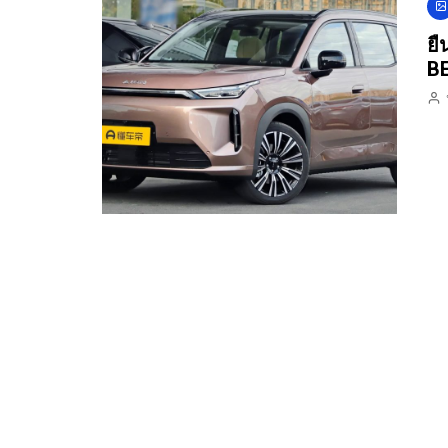
ยื
BE