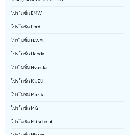
โปรโมชั่น BMW
โปรโมชั่น Ford
โปรโมชั่น HAVAL
โปรโมชั่น Honda
โปรโมชั่น Hyundai
โปรโมชั่น ISUZU
โปรโมชั่น Mazda
โปรโมชั่น MG
โปรโมชั่น Mitsubishi