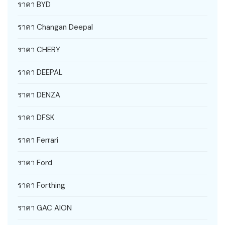
ราคา BYD
ราคา Changan Deepal
ราคา CHERY
ราคา DEEPAL
ราคา DENZA
ราคา DFSK
ราคา Ferrari
ราคา Ford
ราคา Forthing
ราคา GAC AION