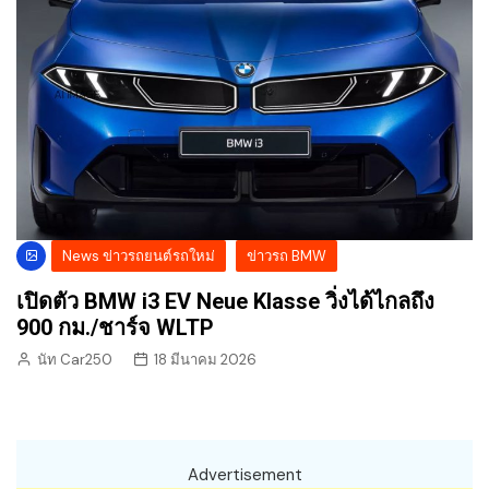
News ข่าวรถยนต์รถใหม่
ข่าวรถ BMW
เปิดตัว BMW i3 EV Neue Klasse วิ่งได้ไกลถึง
900 กม./ชาร์จ WLTP
นัท Car250
18 มีนาคม 2026
Advertisement