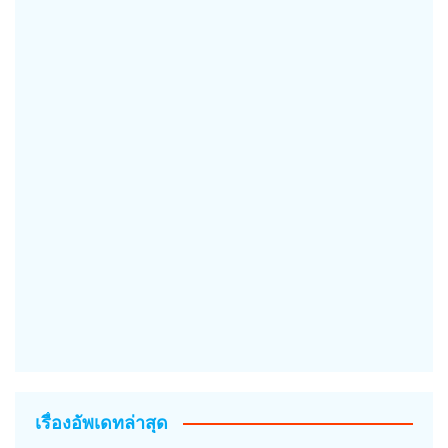
เรื่องอัพเดทล่าสุด