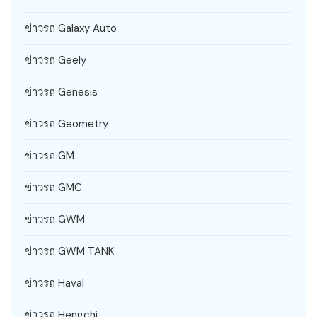
ข่าวรถ Galaxy Auto
ข่าวรถ Geely
ข่าวรถ Genesis
ข่าวรถ Geometry
ข่าวรถ GM
ข่าวรถ GMC
ข่าวรถ GWM
ข่าวรถ GWM TANK
ข่าวรถ Haval
ข่าวรถ Hengchi