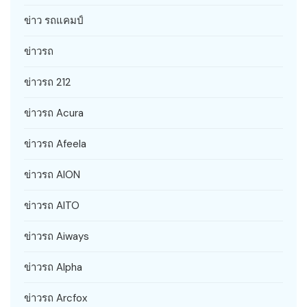
ข่าว รถแคมป์
ข่าวรถ
ข่าวรถ 212
ข่าวรถ Acura
ข่าวรถ Afeela
ข่าวรถ AION
ข่าวรถ AITO
ข่าวรถ Aiways
ข่าวรถ Alpha
ข่าวรถ Arcfox