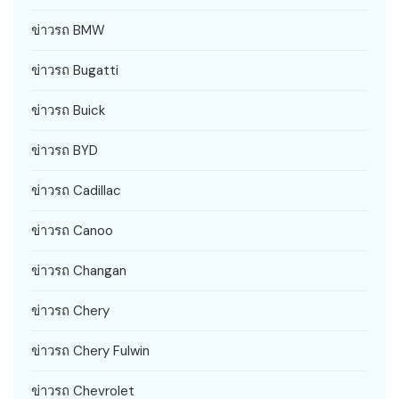
ข่าวรถ BMW
ข่าวรถ Bugatti
ข่าวรถ Buick
ข่าวรถ BYD
ข่าวรถ Cadillac
ข่าวรถ Canoo
ข่าวรถ Changan
ข่าวรถ Chery
ข่าวรถ Chery Fulwin
ข่าวรถ Chevrolet