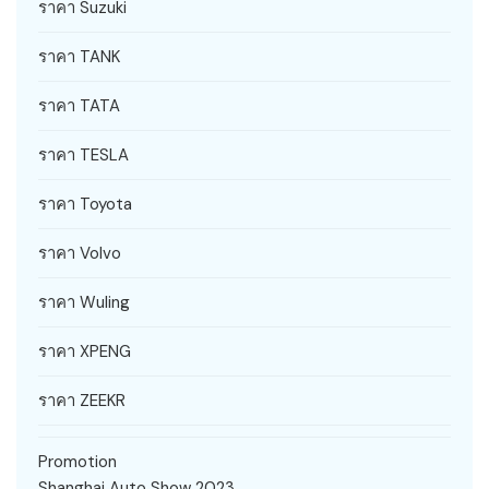
ราคา Suzuki
ราคา TANK
ราคา TATA
ราคา TESLA
ราคา Toyota
ราคา Volvo
ราคา Wuling
ราคา XPENG
ราคา ZEEKR
Promotion
Shanghai Auto Show 2023