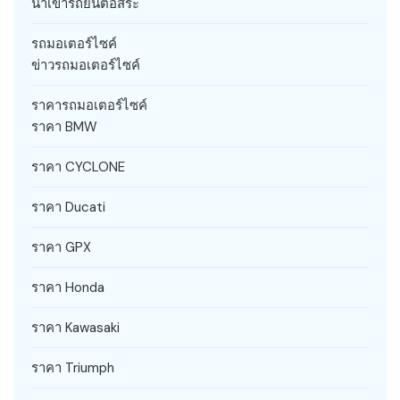
นำเข้ารถยนต์อิสระ
รถมอเตอร์ไซค์
ข่าวรถมอเตอร์ไซค์
ราคารถมอเตอร์ไซค์
ราคา BMW
ราคา CYCLONE
ราคา Ducati
ราคา GPX
ราคา Honda
ราคา Kawasaki
ราคา Triumph