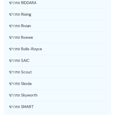
ข่าวรถ RIDDARA
ข่าวรถ Rising
ข่าวรถ Rivian
ข่าวรถ Roewe
ข่าวรถ Rolls-Royce
ข่าวรถ SAIC
ข่าวรถ Scout
ข่าวรถ Skoda
ข่าวรถ Skyworth
ข่าวรถ SMART