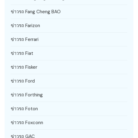
ข่าวรถ Fang Cheng BAO
ข่าวรถ Farizon
ข่าวรถ Ferrari
ข่าวรถ Fiat
ข่าวรถ Fisker
ข่าวรถ Ford
ข่าวรถ Forthing
ข่าวรถ Foton
ข่าวรถ Foxconn
ข่าวรถ GAC